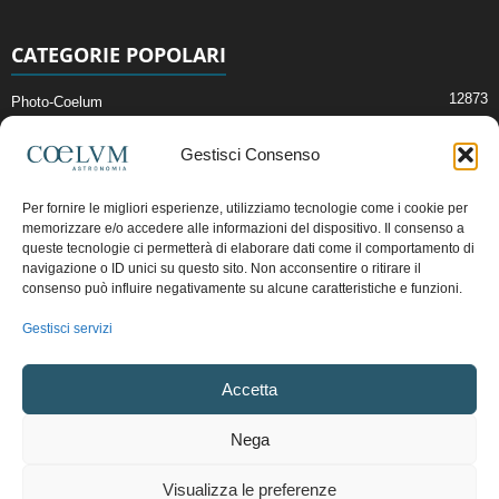
CATEGORIE POPOLARI
12873
Photo-Coelum
2914
Mostre e Incontri
Gestisci Consenso
2409
News di Astronomia
1315
Cielo del Mese
Per fornire le migliori esperienze, utilizziamo tecnologie come i cookie per
memorizzare e/o accedere alle informazioni del dispositivo. Il consenso a
365
Astronomia, Astrofisica e Cosmologia
queste tecnologie ci permetterà di elaborare dati come il comportamento di
268
Articoli e Risorse On-Line
navigazione o ID unici su questo sito. Non acconsentire o ritirare il
consenso può influire negativamente su alcune caratteristiche e funzioni.
192
Il Blog della Redazione
Gestisci servizi
Pubblicità:
ads@coelum.com
Accetta
Copyright © 1997 - 2024 vietata la riproduzione.
CF/P.IVA/VAT.C IT.01988340434
Nega
Privacy Policy
Termini e Condizioni di Vendita
Diritto di recesso
Visualizza le preferenze