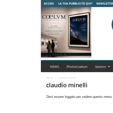
ACCEDI
LA TUA PUBBLICITÀ QUI?
NEWSLETTE
C
o
NEWS
PhotoCoelum
Sezioni
e
l
Home
claudio minelli
u
claudio minelli
m
A
Devi essere loggato per vedere questo menu
s
t
r
o