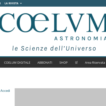
R
LA RIVISTA
COELUM DIGITALE
ABBONATI
SHOP
🛒
Area Riservata
.
Accedi