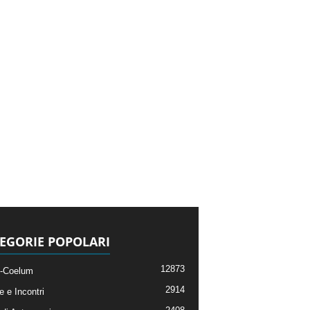
EGORIE POPOLARI
12873
-Coelum
2914
e e Incontri