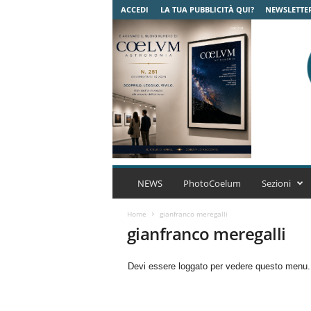
ACCEDI
LA TUA PUBBLICITÀ QUI?
NEWSLETTE
C
o
NEWS
PhotoCoelum
Sezioni
e
l
Home
gianfranco meregalli
u
gianfranco meregalli
m
A
Devi essere loggato per vedere questo menu
s
t
r
o