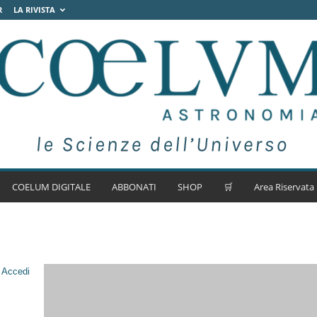
R
LA RIVISTA
COELUM DIGITALE
ABBONATI
SHOP
🛒
Area Riservata
.
Accedi