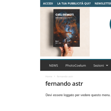
ACCEDI
LA TUA PUBBLICITÀ QUI?
NEWSLETTE
C
o
NEWS
PhotoCoelum
Sezioni
e
l
Home
fernando astr
u
fernando astr
m
A
Devi essere loggato per vedere questo menu
s
t
r
o