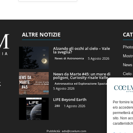
ALTRE NOTIZIE
CAT
Photo
Alzando gli occhi al cielo – Vale
la sveglia?
Mostr
News di Astronomia
5 Agosto 2026
News 
News da Marte #45: un mare di
Cielo
poligoni, Curiosity risale Valle...
Astro
Astronautica ed Esplorazione Spaziale
5 Agosto 2026
Artico
LIFE Beyond Earth
Il Bl
Per fornire 
280
1 Agosto 2026
e/o accedere
permetterà d
sito. Non ac
caratteristic
Pubblicità:
ads@coelum.com