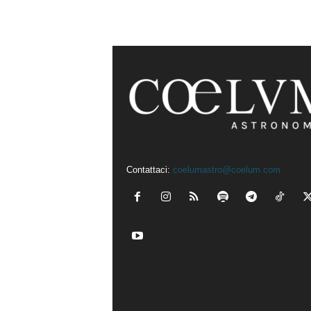
Contattaci:
coelumastro@coelum.com