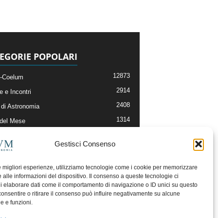
EGORIE POPOLARI
12873
-Coelum
2914
e e Incontri
2408
di Astronomia
1314
 del Mese
364
nomia, Astrofisica e Cosmologia
Gestisci Consenso
268
li e Risorse On-Line
192
og della Redazione
le migliori esperienze, utilizziamo tecnologie come i cookie per memorizzare
 alle informazioni del dispositivo. Il consenso a queste tecnologie ci
i elaborare dati come il comportamento di navigazione o ID unici su questo
consentire o ritirare il consenso può influire negativamente su alcune
he e funzioni.