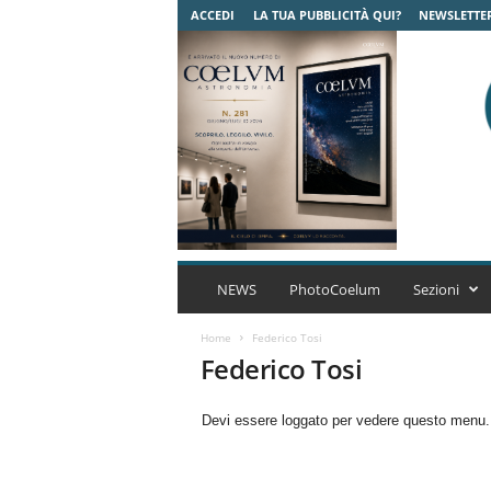
ACCEDI
LA TUA PUBBLICITÀ QUI?
NEWSLETTE
C
o
NEWS
PhotoCoelum
Sezioni
e
l
Home
Federico Tosi
u
Federico Tosi
m
A
Devi essere loggato per vedere questo menu
s
t
r
o