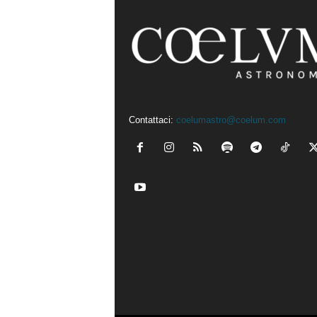
Contattaci:
coelumastro@coelum.com