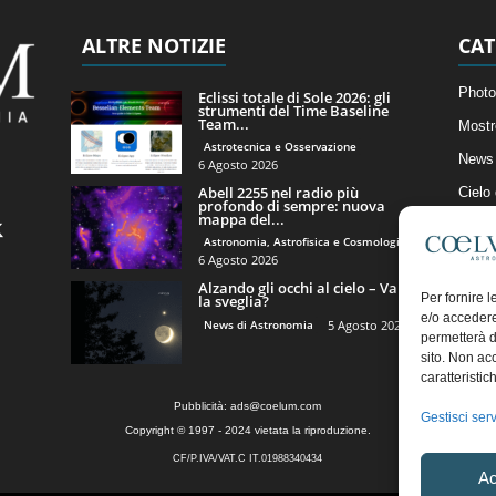
ALTRE NOTIZIE
CAT
Photo
Eclissi totale di Sole 2026: gli
strumenti del Time Baseline
Team...
Mostr
Astrotecnica e Osservazione
News 
6 Agosto 2026
Abell 2255 nel radio più
Cielo
profondo di sempre: nuova
mappa del...
Astro
Astronomia, Astrofisica e Cosmologia
Artico
6 Agosto 2026
Alzando gli occhi al cielo – Vale
Il Bl
Per fornire 
la sveglia?
e/o accedere
News di Astronomia
5 Agosto 2026
permetterà d
sito. Non ac
caratteristic
Pubblicità:
ads@coelum.com
Gestisci serv
Copyright © 1997 - 2024 vietata la riproduzione.
CF/P.IVA/VAT.C IT.01988340434
Ac