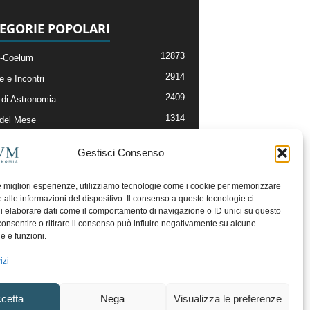
EGORIE POPOLARI
12873
-Coelum
2914
e e Incontri
2409
di Astronomia
1314
 del Mese
365
nomia, Astrofisica e Cosmologia
Gestisci Consenso
268
li e Risorse On-Line
192
og della Redazione
le migliori esperienze, utilizziamo tecnologie come i cookie per memorizzare
 alle informazioni del dispositivo. Il consenso a queste tecnologie ci
i elaborare dati come il comportamento di navigazione o ID unici su questo
consentire o ritirare il consenso può influire negativamente su alcune
he e funzioni.
izi
cetta
Nega
Visualizza le preferenze