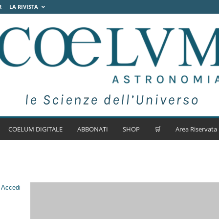
R
LA RIVISTA
COELUM DIGITALE
ABBONATI
SHOP
🛒
Area Riservata
.
Accedi