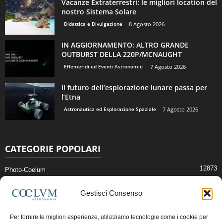
Vacanze Extraterrestri: le migliori location del
nostro Sistema Solare
Didattica e Divulgazione
8 Agosto 2026
IN AGGIORNAMENTO: ALTRO GRANDE
OUTBURST DELLA 220P/MCNAUGHT
Effemeridi ed Eventi Astronomici
7 Agosto 2026
Il futuro dell’esplorazione lunare passa per
l’Etna
Astronautica ed Esplorazione Spaziale
7 Agosto 2026
CATEGORIE POPOLARI
12873
Photo-Coelum
2914
Mostre e Incontri
Gestisci Consenso
2412
News di Astronomia
1315
Cielo del Mese
Per fornire le migliori esperienze, utilizziamo tecnologie come i cookie per