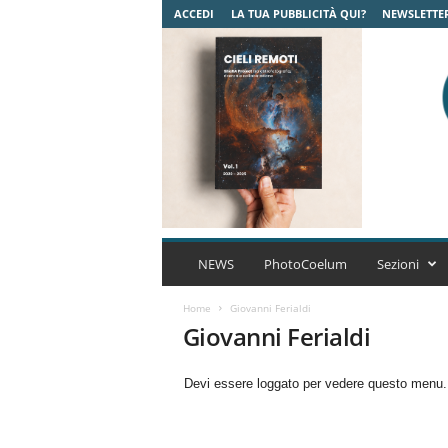
ACCEDI
LA TUA PUBBLICITÀ QUI?
NEWSLETTE
C
o
NEWS
PhotoCoelum
Sezioni
e
l
Home
Giovanni Ferialdi
u
Giovanni Ferialdi
m
A
Devi essere loggato per vedere questo menu
s
t
r
o