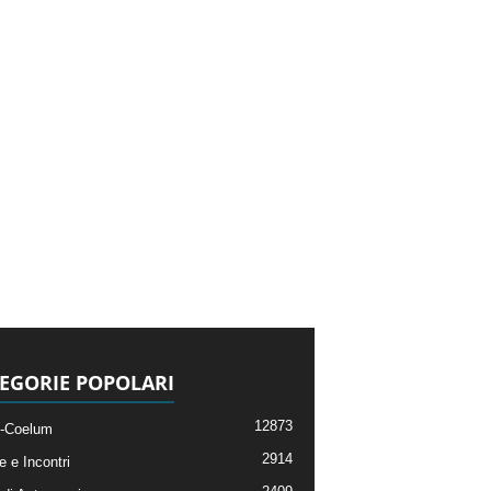
EGORIE POPOLARI
12873
-Coelum
2914
e e Incontri