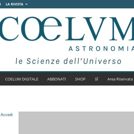
R
LA RIVISTA
COELUM DIGITALE
ABBONATI
SHOP
🛒
Area Riservata
.
Accedi