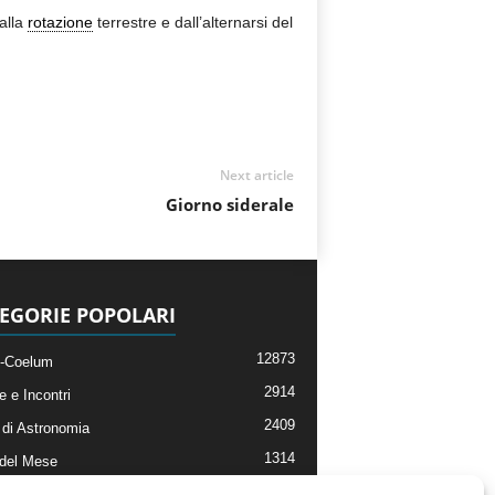
alla
rotazione
terrestre e dall’alternarsi del
Next article
Giorno siderale
EGORIE POPOLARI
12873
-Coelum
2914
e e Incontri
2409
di Astronomia
1314
 del Mese
365
nomia, Astrofisica e Cosmologia