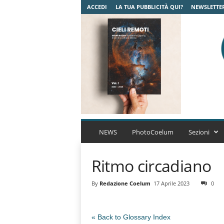
ACCEDI
LA TUA PUBBLICITÀ QUI?
NEWSLETTE
C
o
NEWS
PhotoCoelum
Sezioni
e
l
Ritmo circadiano
u
m
A
By
Redazione Coelum
17 Aprile 2023
0
s
t
r
« Back to Glossary Index
o