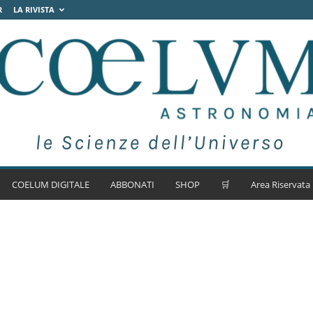
R
LA RIVISTA
COELUM DIGITALE
ABBONATI
SHOP
🛒
Area Riservata