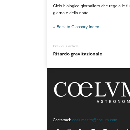
Ciclo biologico giornaliero che regola le fun
n
o
giorno e della notte.
m
i
« Back to Glossary Index
a
Previous article
Ritardo gravitazionale
Contattaci:
coelumastro@coelum.com