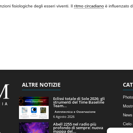
zioni fisiologiche degli esseri viventi. Il
ritmo circadiano
è influenzato d
ALTRE NOTIZIE
CAT
Photo
Eclissi totale di Sole 2026: gli
strumenti del Time Baseline
Team...
Mostr
Astrotecnica e Osservazione
News 
6 Agosto 2026
Abell 2255 nel radio più
Cielo
profondo di sempre: nuova
mappa del...
Astro