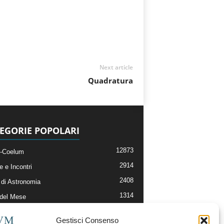
Next article
Quadratura
EGORIE POPOLARI
12873
-Coelum
2914
e e Incontri
2408
di Astronomia
1314
 del Mese
364
nomia, Astrofisica e Cosmologia
Gestisci Consenso