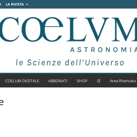
R
LA RIVISTA
COELUM DIGITALE
ABBONATI
SHOP
🛒
Area Riservata
e