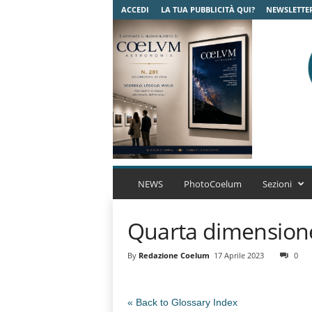
ACCEDI
LA TUA PUBBLICITÀ QUI?
NEWSLETTE
C
o
NEWS
PhotoCoelum
Sezioni
e
l
Quarta dimension
u
m
A
By
Redazione Coelum
17 Aprile 2023
0
s
t
r
« Back to Glossary Index
o