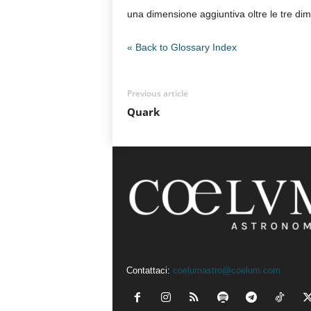
una dimensione aggiuntiva oltre le tre dime
n
o
m
« Back to Glossary Index
i
a
Previous article
Quark
Contattaci:
coelumastro@coelum.com