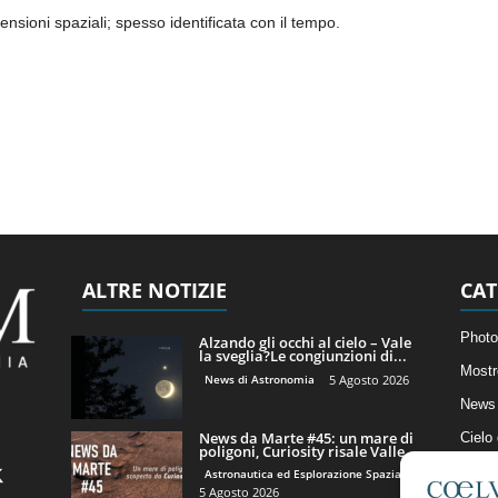
nsioni spaziali; spesso identificata con il tempo.
ALTRE NOTIZIE
CAT
Photo
Alzando gli occhi al cielo – Vale
la sveglia?Le congiunzioni di...
Mostr
News di Astronomia
5 Agosto 2026
News 
News da Marte #45: un mare di
Cielo
poligoni, Curiosity risale Valle...
Astro
Astronautica ed Esplorazione Spaziale
5 Agosto 2026