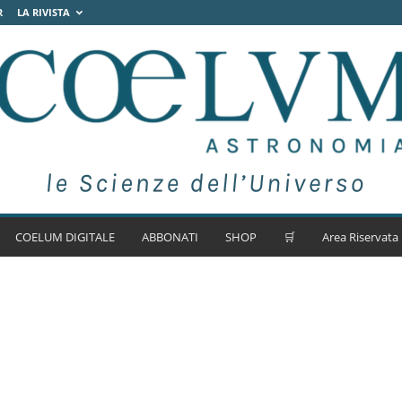
R
LA RIVISTA
COELUM DIGITALE
ABBONATI
SHOP
🛒
Area Riservata