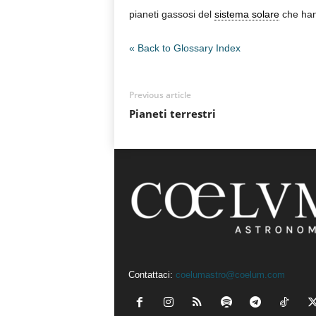
pianeti gassosi del
sistema solare
che hann
n
o
m
« Back to Glossary Index
i
a
Previous article
Pianeti terrestri
Contattaci:
coelumastro@coelum.com