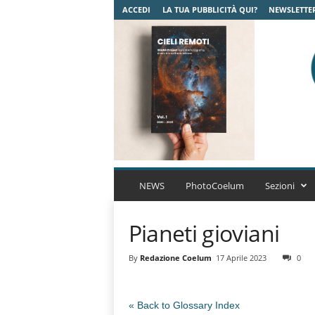
ACCEDI
LA TUA PUBBLICITÀ QUI?
NEWSLETTE
C
o
NEWS
PhotoCoelum
Sezioni
e
l
Pianeti gioviani
u
m
A
By
Redazione Coelum
17 Aprile 2023
0
s
t
r
« Back to Glossary Index
o