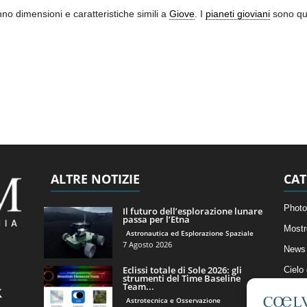
o dimensioni e caratteristiche simili a
Giove
. I
pianeti gioviani
sono qu
ALTRE NOTIZIE
CAT
Photo
Il futuro dell’esplorazione lunare
passa per l’Etna
Mostr
Astronautica ed Esplorazione Spaziale
7 Agosto 2026
News 
Eclissi totale di Sole 2026: gli
Cielo
strumenti del Time Baseline
Team...
Astro
Astrotecnica e Osservazione