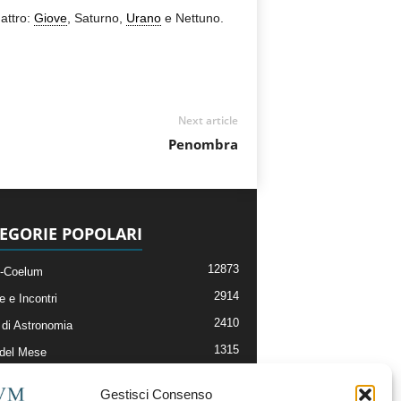
attro:
Giove
, Saturno,
Urano
e Nettuno.
Next article
Penombra
EGORIE POPOLARI
12873
-Coelum
2914
e e Incontri
2410
di Astronomia
1315
 del Mese
365
nomia, Astrofisica e Cosmologia
Gestisci Consenso