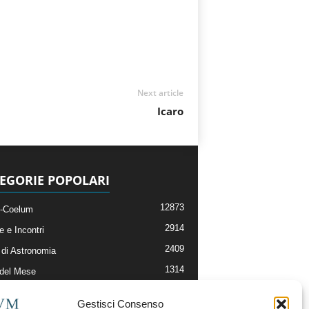
Next article
Icaro
EGORIE POPOLARI
12873
-Coelum
2914
e e Incontri
2409
di Astronomia
1314
 del Mese
365
nomia, Astrofisica e Cosmologia
Gestisci Consenso