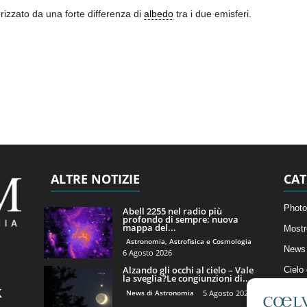
rizzato da una forte differenza di
albedo
tra i due emisferi.
ALTRE NOTIZIE
CAT
Photo
Abell 2255 nel radio più
profondo di sempre: nuova
mappa del...
Mostr
Astronomia, Astrofisica e Cosmologia
News 
6 Agosto 2026
Alzando gli occhi al cielo – Vale
Cielo
la sveglia?Le congiunzioni di...
Astro
News di Astronomia
5 Agosto 2026