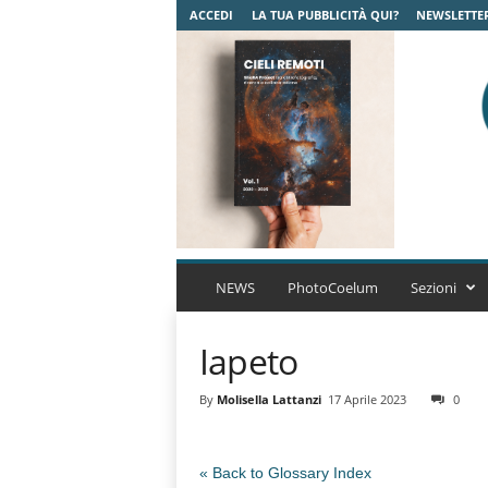
ACCEDI
LA TUA PUBBLICITÀ QUI?
NEWSLETTE
C
o
NEWS
PhotoCoelum
Sezioni
e
l
Iapeto
u
m
A
By
Molisella Lattanzi
17 Aprile 2023
0
s
t
r
« Back to Glossary Index
o