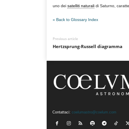
uno dei
satelliti naturali
di Saturno, caratte
n
o
m
« Back to Glossary Index
i
a
Previous article
Hertzsprung-Russell diagramma
Contattaci:
coelumastro@coelum.com