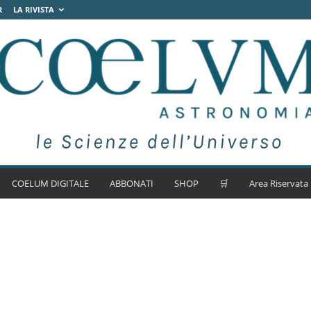
R
LA RIVISTA
COELUM DIGITALE
ABBONATI
SHOP
🛒
Area Riservata