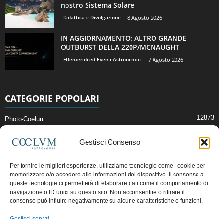
nostro Sistema Solare
Didattica e Divulgazione
8 Agosto 2026
IN AGGIORNAMENTO: ALTRO GRANDE
OUTBURST DELLA 220P/MCNAUGHT
Effemeridi ed Eventi Astronomici
7 Agosto 2026
CATEGORIE POPOLARI
12873
Photo-Coelum
2914
Mostre e Incontri
Gestisci Consenso
2412
News di Astronomia
1315
Cielo del Mese
Per fornire le migliori esperienze, utilizziamo tecnologie come i cookie per
memorizzare e/o accedere alle informazioni del dispositivo. Il consenso a
365
Astronomia, Astrofisica e Cosmologia
queste tecnologie ci permetterà di elaborare dati come il comportamento di
268
Articoli e Risorse On-Line
navigazione o ID unici su questo sito. Non acconsentire o ritirare il
consenso può influire negativamente su alcune caratteristiche e funzioni.
193
Il Blog della Redazione
Gestisci servizi