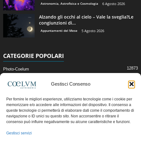
Astronomia, Astrofisica e Cosmologia
6 Agosto 2026
Alzando gli occhi al cielo – Vale la sveglia?Le
congiunzioni di...
Appuntamenti del Mese
5 Agosto 2026
CATEGORIE POPOLARI
12873
Photo-Coelum
2914
Mostre e Incontri
Gestisci Consenso
2409
News di Astronomia
1315
Cielo del Mese
Per fornire le migliori esperienze, utilizziamo tecnologie come i cookie per
memorizzare e/o accedere alle informazioni del dispositivo. Il consenso a
365
Astronomia, Astrofisica e Cosmologia
queste tecnologie ci permetterà di elaborare dati come il comportamento di
268
Articoli e Risorse On-Line
navigazione o ID unici su questo sito. Non acconsentire o ritirare il
consenso può influire negativamente su alcune caratteristiche e funzioni.
192
Il Blog della Redazione
Gestisci servizi