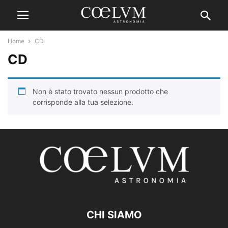
Home
CD
CD
Non è stato trovato nessun prodotto che
corrisponde alla tua selezione.
CHI SIAMO