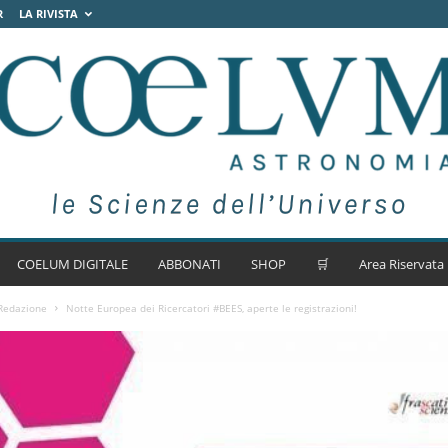
R
LA RIVISTA
COELUM DIGITALE
ABBONATI
SHOP
🛒
Area Riservata
 Redazione
Notte Europea dei Ricercatori #BEES, aperte le registrazioni!