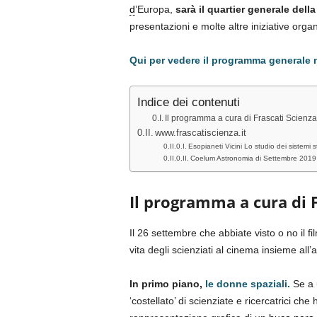
d
’Europa,
sarà il quartier generale del
presentazioni e molte altre iniziative orga
Qui per vedere il programma generale nel
Indice dei contenuti
Il programma a cura di Frascati Scienza
www.frascatiscienza.it
Esopianeti Vicini Lo studio dei sistemi s
Coelum Astronomia di Settembre 2019 è o
Il programma a cura di F
Il 26 settembre che abbiate visto o no il fi
vita degli scienziati al cinema insieme all’a
In primo piano,
le donne spaziali.
Se a 
‘costellato’ di scienziate e ricercatrici c