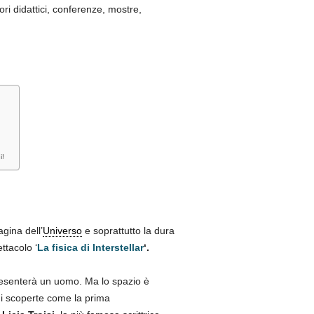
ori didattici, conferenze, mostre,
i!
agina dell’
Universo
e soprattutto la dura
ttacolo ‘
La fisica di Interstellar
‘.
esenterà un uomo. Ma lo spazio è
 di scoperte come la prima