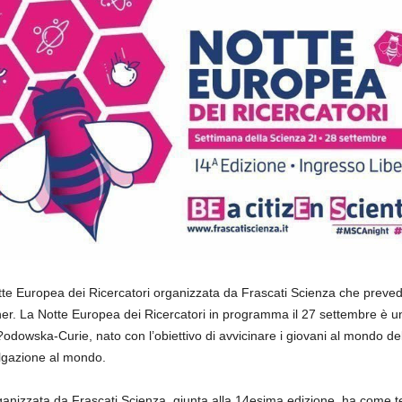
te Europea dei Ricercatori organizzata da Frascati Scienza che prevede 
rtner. La Notte Europea dei Ricercatori in programma il 27 settembre 
odowska-Curie, nato con l’obiettivo di avvicinare i giovani al mondo del
ulgazione al mondo.
anizzata da Frascati Scienza, giunta alla 14esima edizione, ha come t