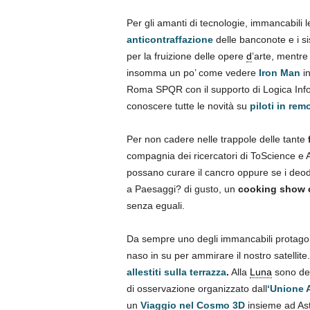
Per gli amanti di tecnologie, immancabili 
anticontraffazione
delle banconote e i s
per la fruizione delle opere
d
’arte, mentr
insomma un po’ come vedere
Iron Man
in
Roma SPQR con il supporto di Logica Infor
conoscere tutte le novità su
piloti in rem
Per non cadere nelle trappole delle tante
compagnia dei ricercatori di ToScience e A
possano curare il cancro oppure se i deod
a Paesaggi? di gusto, un
cooking show con
senza eguali.
Da sempre uno degli immancabili protagoni
naso in su per ammirare il nostro satellite
allestiti sulla terrazza
.
Alla
Luna
sono ded
di osservazione organizzato dall
‘Unione As
un
Viaggio nel Cosmo 3D
insieme ad Ast