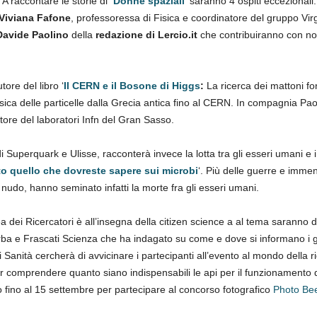
. A raccontare le storie di
‘
Donne spaziali
‘ saranno 4 ospiti eccezionali
Viviana Fafone
, professoressa di Fisica e coordinatore del gruppo Virg
Davide Paolino
della
redazione di Lercio.it
che contribuiranno con noti
tore del libro ‘
Il CERN e il Bosone di Higgs
:
La ricerca dei mattoni fo
fisica delle particelle dalla Grecia antica fino al CERN. In compagnia Pa
re del laboratori Infn del Gran Sasso.
di Superquark e Ulisse, racconterà invece la lotta tra gli esseri umani e 
to quello che dovreste sapere sui microbi
‘. Più delle guerre e imme
io nudo, hanno seminato infatti la morte fra gli esseri umani.
dei Ricercatori è all’insegna della citizen science a al tema saranno d
’Erba e Frascati Scienza che ha indagato su come e dove si informano i g
di Sanità cercherà di avvicinare i partecipanti all’evento al mondo della ri
r comprendere quanto siano indispensabili le api per il funzionamento 
po fino al 15 settembre per partecipare al concorso fotografico
Photo Be