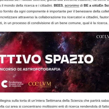
il mondo della ricerca e i cittadini.
BEES
,
acronimo
di
BE a citizEn Sci
to fornito da ogni componente è importante per il benessere della collett
ncretizzare attraverso la collaborazione tra ricercatori e cittadini, fautori 
ti, in un processo di condivisione di un bene comune, qual è la ricerca.
iliegina sulla torta di un’intera Settimana della Scienza che partirà sa
lla cui area si concentrano moltissimi enti di ricerca rendendola di fatto 