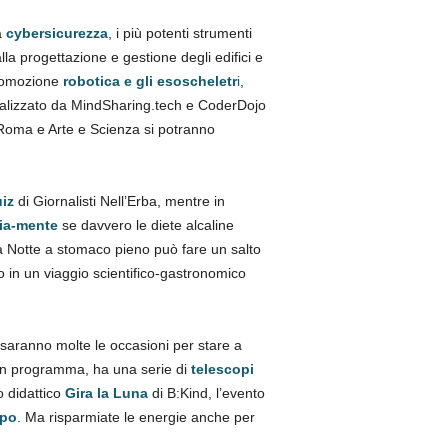
a
cybersicurezza
, i più potenti strumenti
lla progettazione e gestione degli edifici e
comozione
robotica e gli esoscheletr
i
,
alizzato da MindSharing.tech e CoderDojo
 Roma e Arte e Scienza si potranno
iz
di Giornalisti Nell’Erba, mentre in
ia-mente
se davvero le diete alcaline
la Notte a stomaco pieno può fare un salto
 in un viaggio scientifico-gastronomico
saranno molte le occasioni per stare a
tà in programma, ha una serie di
telescopi
o didattico
Gira la Luna
di B:Kind, l’evento
opo
. Ma risparmiate le energie anche per