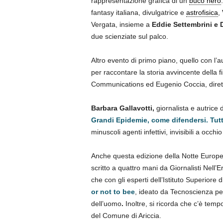
rappresentazione grafica di un
buco nero
fantasy italiana, divulgatrice e
astrofisica
,
Vergata, insieme a
Eddie Settembrini e 
due scienziate sul palco.
Altro evento di primo piano, quello con l’au
per raccontare la storia avvincente della 
Communications ed Eugenio Coccia, diretto
Barbara Gallavotti,
giornalista e autrice 
Grandi Epidemie, come difendersi. Tut
minuscoli agenti infettivi, invisibili a occh
Anche questa edizione della Notte Europea 
scritto a quattro mani da Giornalisti Nell
che con gli esperti dell’Istituto Superiore 
or not to bee
, ideato da Tecnoscienza pe
dell’uomo
.
Inoltre, si ricorda che c’è tem
del Comune di Ariccia.