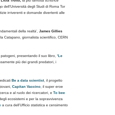
:
Licia Troisi,
la più famosa scrittrice
o dell’Università degli Studi di Roma Tor
zie irriverenti e domande divertenti alle
ndamentali della realtà’,
James Gillies
ola Catapano, giornalista scientifico, CERN
i patogeni, presentando il suo libro,
‘
Le
nsamente più dei grandi predatori, i
edicati
Be a data scientist
, il progetto
iovani,
Capitan Vaccino
, il super eroe
cerca e al ruolo dei ricercatori, e
To bee
degli ecosistemi e per la sopravvivenza
e
a cura dell’Ufficio statistica e censimento