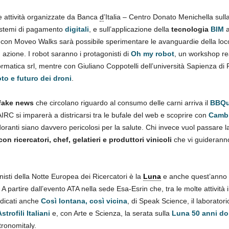
le attività organizzate da Banca
d
’Italia – Centro Donato Menichella sull
istemi di pagamento
digitali
, e sull’applicazione della
tecnologia
BIM
a
e con Moveo Walks sarà possibile sperimentare le avanguardie della lo
 azione. I robot saranno i protagonisti di
Oh my robot
, un workshop re
matica srl, mentre con Giuliano Coppotelli dell’università Sapienza di
oto e futuro dei droni
.
fake news
che circolano riguardo al consumo delle carni arriva il
BBQu
IRC si imparerà a districarsi tra le bufale del web e scoprire con
Camb
oranti siano davvero pericolosi per la salute. Chi invece vuol passare 
 ricercatori, chef, gelatieri e produttori vinicoli
che vi guideranno
sti della Notte Europea dei Ricercatori è la
Luna
e anche quest’anno 
. A partire dall’evento ATA nella sede Esa-Esrin che, tra le molte attivi
icati anche
Così lontana, così vicina
, di Speak Science, il laboratori
trofili Italiani
e, con Arte e Scienza, la serata sulla
Luna 50 anni d
ronomitaly.