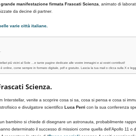
la grande manifestazione firmata Frascati Scienza
, animato di laborat
nizzate da decine di partner.
le varie città italiane.
.
tellari più vicini al Sole …e tante pagine dedicate alle vostre immagini e ai vostri contributi!
nline, come sempre in formato digitale, pdf e gratuito. Lascia la tua mail o clicca sulla X e legg
rascati Scienza.
lm Interstellar, venite a scoprire cosa si sa, cosa si pensa e cosa si imm
strofisico e divulgatore scientifico
Luca Perri
con la sua conferenza spe
un bambino si chiede di disegnare un astronauta, probabilmente rappr
he hanno determinato il successo di missioni come quella dell’Apollo 11 o