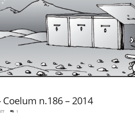
– Coelum n.186 – 2014
477
1