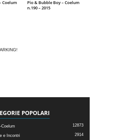
 – Coelum
Pio & Bubble Boy – Coelum
n.190 – 2015
 PARKING!
EGORIE POPOLARI
12873
-Coelum
2914
e e Incontri