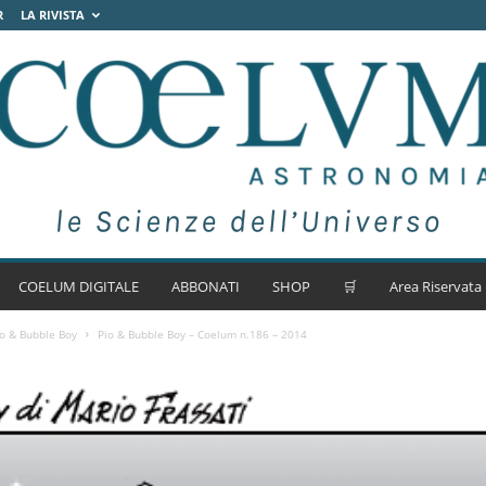
R
LA RIVISTA
COELUM DIGITALE
ABBONATI
SHOP
🛒
Area Riservata
io & Bubble Boy
Pio & Bubble Boy – Coelum n.186 – 2014