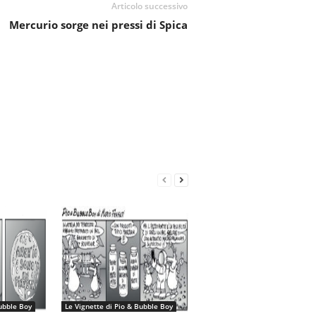
Articolo successivo
Mercurio sorge nei pressi di Spica
Bubble Boy
Le Vignette di Pio & Bubble Boy