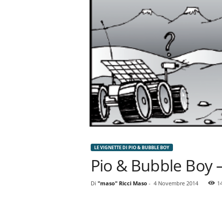
n
o
m
i
a
LE VIGNETTE DI PIO & BUBBLE BOY
Pio & Bubble Boy 
Di
"maso" Ricci Maso
-
4 Novembre 2014
1