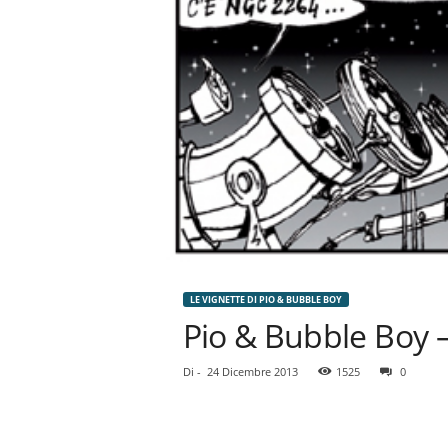
n
o
m
i
a
LE VIGNETTE DI PIO & BUBBLE BOY
Pio & Bubble Boy 
Di
-
24 Dicembre 2013
1525
0