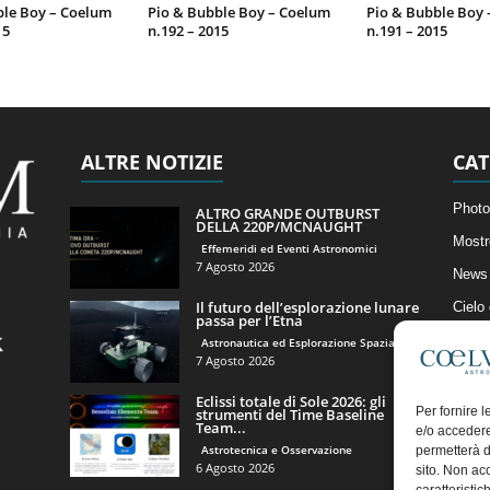
ble Boy – Coelum
Pio & Bubble Boy – Coelum
Pio & Bubble Boy
15
n.192 – 2015
n.191 – 2015
ALTRE NOTIZIE
CAT
Photo
ALTRO GRANDE OUTBURST
DELLA 220P/MCNAUGHT
Mostr
Effemeridi ed Eventi Astronomici
7 Agosto 2026
News 
Il futuro dell’esplorazione lunare
Cielo
passa per l’Etna
Astro
Astronautica ed Esplorazione Spaziale
7 Agosto 2026
Artico
Eclissi totale di Sole 2026: gli
Il Bl
Per fornire 
strumenti del Time Baseline
Team...
e/o accedere
Astrotecnica e Osservazione
permetterà d
6 Agosto 2026
sito. Non ac