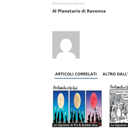
Articolo precedente
Al Planetario di Ravenna
ARTICOLI CORRELATI
ALTRO DALL
Le Vignette di Pio & Bubble Boy
Le Vignette 