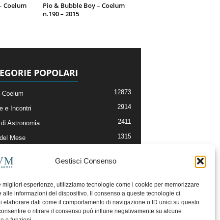
 – Coelum
Pio & Bubble Boy – Coelum
n.190 – 2015
EGORIE POPOLARI
12873
-Coelum
2914
e e Incontri
2411
di Astronomia
1315
 del Mese
365
nomia, Astrofisica e Cosmologia
Gestisci Consenso
268
li e Risorse On-Line
192
og della Redazione
le migliori esperienze, utilizziamo tecnologie come i cookie per memorizzare
 alle informazioni del dispositivo. Il consenso a queste tecnologie ci
i elaborare dati come il comportamento di navigazione o ID unici su questo
consentire o ritirare il consenso può influire negativamente su alcune