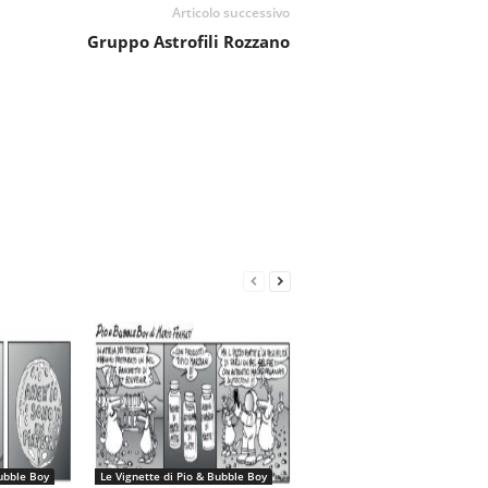
Articolo successivo
Gruppo Astrofili Rozzano
Bubble Boy
Le Vignette di Pio & Bubble Boy