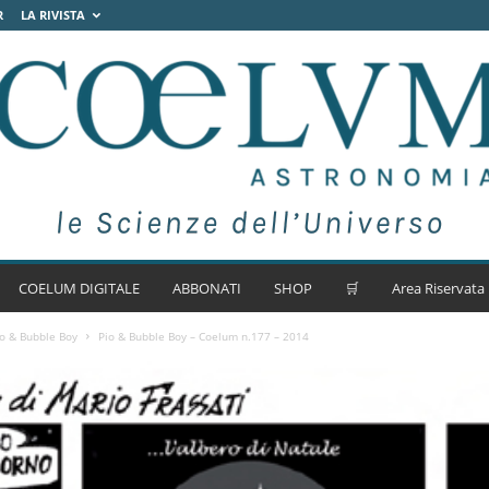
R
LA RIVISTA
COELUM DIGITALE
ABBONATI
SHOP
🛒
Area Riservata
io & Bubble Boy
Pio & Bubble Boy – Coelum n.177 – 2014