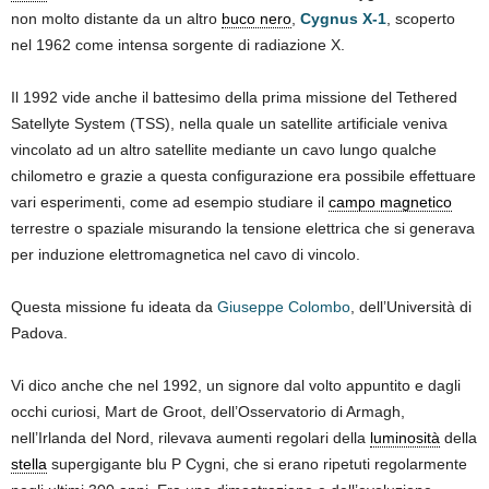
non molto distante da un altro
buco nero
,
Cygnus X-1
, scoperto
nel 1962 come intensa sorgente di radiazione X.
Il 1992 vide anche il battesimo della prima missione del Tethered
Satellyte System (TSS), nella quale un satellite artificiale veniva
vincolato ad un altro satellite mediante un cavo lungo qualche
chilometro e grazie a questa configurazione era possibile effettuare
vari esperimenti, come ad esempio studiare il
campo magnetico
terrestre o spaziale misurando la tensione elettrica che si generava
per induzione elettromagnetica nel cavo di vincolo.
Questa missione fu ideata da
Giuseppe Colombo
, dell’Università di
Padova.
Vi dico anche che nel 1992, un signore dal volto appuntito e dagli
occhi curiosi, Mart de Groot, dell’Osservatorio di Armagh,
nell’Irlanda del Nord, rilevava aumenti regolari della
luminosità
della
stella
supergigante blu P Cygni, che si erano ripetuti regolarmente