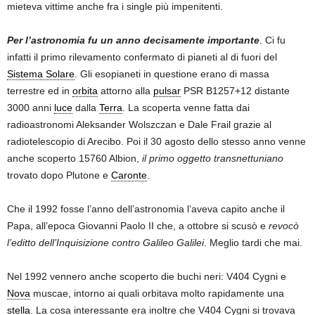
mieteva vittime anche fra i single più impenitenti.
Per l’astronomia fu un anno decisamente importante
. Ci fu
infatti il primo rilevamento confermato di pianeti al di fuori del
Sistema Solare
. Gli esopianeti in questione erano di massa
terrestre ed in
orbita
attorno alla
pulsar
PSR B1257+12 distante
3000 anni
luce
dalla
Terra
. La scoperta venne fatta dai
radioastronomi Aleksander Wolszczan e Dale Frail grazie al
radiotelescopio di Arecibo. Poi il 30 agosto dello stesso anno venne
anche scoperto 15760 Albion,
il primo oggetto transnettuniano
trovato dopo Plutone e
Caronte
.
Che il 1992 fosse l’anno dell’astronomia l’aveva capito anche il
Papa, all’epoca Giovanni Paolo II che, a ottobre si scusò e
revocò
l’editto dell’Inquisizione contro Galileo Galilei
. Meglio tardi che mai.
Nel 1992 vennero anche scoperto die buchi neri: V404 Cygni e
Nova
muscae, intorno ai quali orbitava molto rapidamente una
stella
. La cosa interessante era inoltre che V404 Cygni si trovava