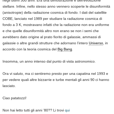
negli ultimi 300 anni. Era una dimostrazione e dell’evoluzione
stellare. Infine, nello stesso anno vennero scoperte le disuniformità
(anisotropie) della radiazione cosmica di fondo. I dati del satellite
COBE, lanciato nel 1989 per studiare la radiazione cosmica di
fondo a 3 K, mostravano infatti che la radiazione non era uniforme
e che quelle disuniformità altro non erano se non i semi che
avrebbero dato origine al prato fiorito di galassie, ammassi di
galassie o altre grandi strutture che adornano l’intero
Universo
, in
accordo con la teoria cosmica del
Big Bang
.
Insomma, un anno intenso dal punto di vista astronomico.
Ora vi saluto, ma ci sentiremo presto per una capatina nel 1993 e
per vedere quali altre bizzarrie e turbe mentali gli anni 90 ci hanno
lasciato.
Ciao patatozzi!
Non hai letto tutti gli anni ’80?? Li trovi
qui