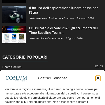
Il futuro dell’esplorazione lunare passa per
l’Etna
Astronautica ed Esplorazione Spaziale
7 Agosto 2026
Eclissi totale di Sole 2026: gli strumenti del
Time Baseline Team...
Astrotecnica e Osservazione
6 Agosto 2026
CATEGORIE POPOLARI
12873
Photo-Coelum
2914
Mostre e Incontri
Gestisci Consenso
2411
News di Astronomia
1315
Cielo del Mese
Per fornire le migliori esperienze, utilizziamo tecnologie come i cookie per
memorizzare e/o accedere alle informazioni del dispositivo. Il consenso a
365
Astronomia, Astrofisica e Cosmologia
queste tecnologie ci permetterà di elaborare dati come il comportamento di
268
Articoli e Risorse On-Line
navigazione o ID unici su questo sito. Non acconsentire o ritirare il