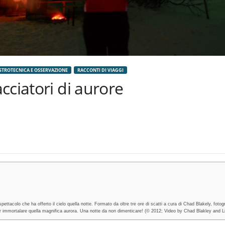
STROTECNICA E OSSERVAZIONE
RACCONTI DI VIAGGI
cciatori di aurore
tacolo che ha offerto il cielo quella notte. Formato da oltre tre ore di scatti a cura di Chad Blakely, fotog
per immortalare quella magnifica aurora. Una notte da non dimenticare! (© 2012; Video by Chad Blakley and 