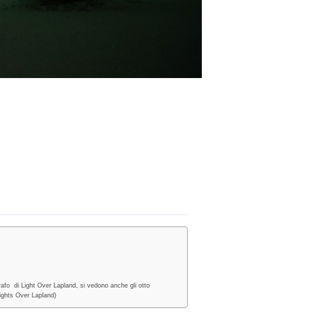
rafo di Light Over Lapland, si vedono anche gli otto
Lights Over Lapland)