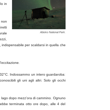
lo in
 non
retti
Abisko National Park.
urale
ezzi,
indispensabile per scaldarsi in quella che
eccitazione.
no -32°C. Indossammo un intero guardaroba:
oscibili gli uni agli altri. Solo gli occhi
 al lago dopo mezz’ora di cammino. Ognuno
rebbe terminata otto ore dopo, alle 4 del