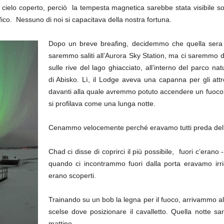
cielo coperto, perciò la tempesta magnetica sarebbe stata visibile so
ico. Nessuno di noi si capacitava della nostra fortuna.
Dopo un breve breafing, decidemmo che quella sera
saremmo saliti all’Aurora Sky Station, ma ci saremmo di
sulle rive del lago ghiacciato, all’interno del parco nat
di Abisko. Lì, il Lodge aveva una capanna per gli attr
davanti alla quale avremmo potuto accendere un fuoco, 
si profilava come una lunga notte.
Cenammo velocemente perché eravamo tutti preda dell’
Chad ci disse di coprirci il più possibile, fuori c’era
quando ci incontrammo fuori dalla porta eravamo irricon
erano scoperti.
Trainando su un bob la legna per il fuoco, arrivammo
scelse dove posizionare il cavalletto. Quella notte sa
mattino.