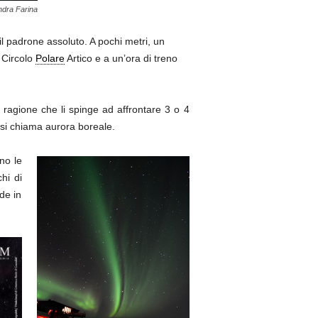
ndra Farina
il padrone assoluto. A pochi metri, un
 Circolo
Polare
Artico e a un’ora di treno
a ragione che li spinge ad affrontare 3 o 4
, si chiama aurora boreale.
no le
chi di
ade in