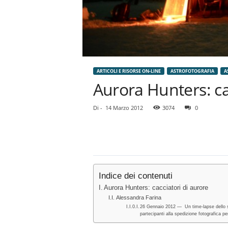
ARTICOLI E RISORSE ON-LINE
ASTROFOTOGRAFIA
A
Aurora Hunters: ca
Di
-
14 Marzo 2012
3074
0
Indice dei contenuti
Aurora Hunters: cacciatori di aurore
Alessandra Farina
26 Gennaio 2012 — Un time-lapse dello spet
partecipanti alla spedizione fotografica 