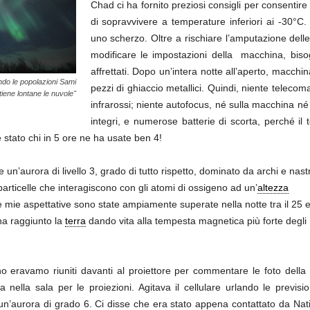
Chad ci ha fornito preziosi consigli per consentire 
di sopravvivere a temperature inferiori ai -30°
uno scherzo. Oltre a rischiare l’amputazione delle 
modificare le impostazioni della macchina, biso
affrettati. Dopo un’intera notte all’aperto, macchin
ndo le popolazioni Sami
pezzi di ghiaccio metallici. Quindi, niente telecom
tiene lontane le nuvole"
infrarossi; niente autofocus, né sulla macchina né s
integri, e numerose batterie di scorta, perché i
 stato chi in 5 ore ne ha usate ben 4!
un’aurora di livello 3, grado di tutto rispetto, dominato da archi e nastr
particelle che interagiscono con gli atomi di ossigeno ad un’
altezza
e mie aspettative sono state ampiamente superate nella notte tra il 25 
ha raggiunto la
terra
dando vita alla tempesta magnetica più forte degli
 eravamo riuniti davanti al proiettore per commentare le foto della
ella sala per le proiezioni. Agitava il cellulare urlando le previsio
un’aurora di grado 6. Ci disse che era stato appena contattato da Nat