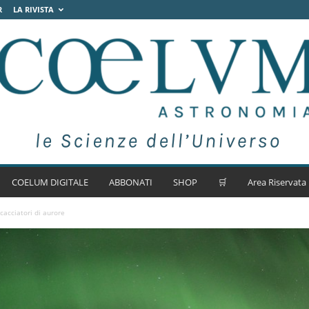
R
LA RIVISTA
COELUM DIGITALE
ABBONATI
SHOP
🛒
Area Riservata
cacciatori di aurore