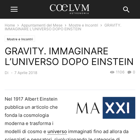
Home
Appuntamenti del Mese
Mostre e Incontri
GRAVITY.
IMMAGINARE L’UNIVERSO DOPO EINSTEIN
Mostre e Incontri
GRAVITY. IMMAGINARE
L’UNIVERSO DOPO EINSTEIN
1106
0
Di
-
7 Aprile 2018
Nel 1917 Albert Einstein
pubblica un articolo che
fonda la cosmologia
moderna e trasforma i
modelli di cosmo e
universo
immaginati fino ad allora da
scienziati e pensatori, rivoluzionando le categorie di