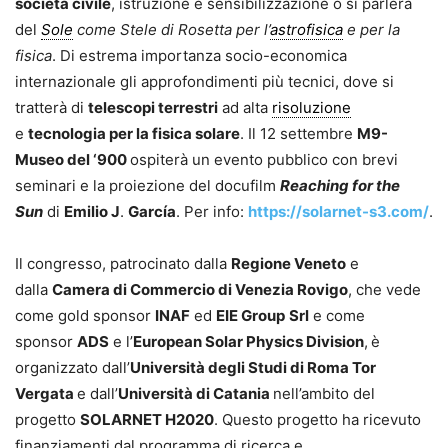
società civile
, istruzione e sensibilizzazione o si parlerà
del
Sole
come Stele di Rosetta per l’
astrofisica
e per la
fisica
. Di estrema importanza socio-economica
internazionale gli approfondimenti più tecnici, dove si
tratterà di
telescopi terrestri
ad alta
risoluzione
e
tecnologia per la fisica solare
. Il 12 settembre
M9-
Museo del ‘900
ospiterà un evento pubblico con brevi
seminari e la proiezione del docufilm
Reaching for the
Sun
di
Emilio J
.
García
. Per info:
https://solarnet-s3.com/
.
Il congresso, patrocinato dalla
Regione Veneto
e
dalla
Camera di Commercio di Venezia Rovigo
, che vede
come gold sponsor
INAF
ed
EIE Group
Srl
e come
sponsor
ADS
e l’
European Solar Physics Division
,
è
organizzato dall’
Università degli Studi di Roma Tor
Vergata
e dall’
Università di Catania
nell’ambito del
progetto
SOLARNET H2020
. Questo progetto ha ricevuto
finanziamenti dal programma di ricerca e