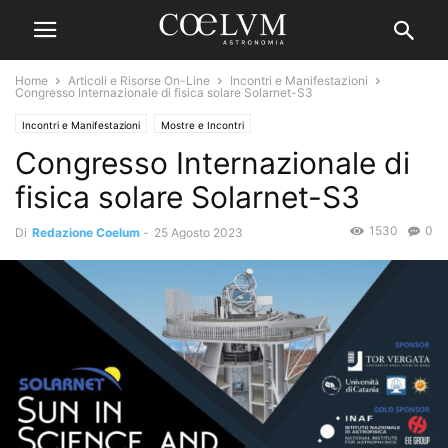
Home
Articoli e Risorse On-Line
Incontri e Manifestazioni
Congresso Internazionale di fisica solare Solarnet-S3
Incontri e Manifestazioni
Mostre e Incontri
Congresso Internazionale di
fisica solare Solarnet-S3
1530
0
Di
Redazione Coelum
-
25 Agosto 2023