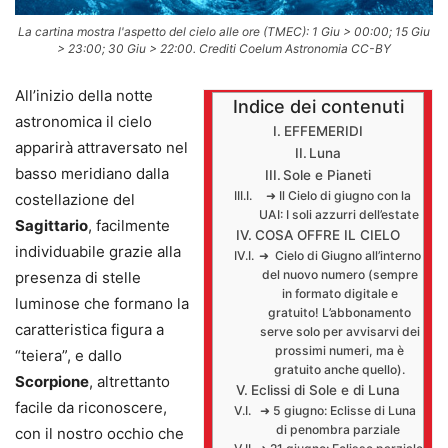
La cartina mostra l'aspetto del cielo alle ore (TMEC): 1 Giu > 00:00; 15 Giu
> 23:00; 30 Giu > 22:00. Crediti Coelum Astronomia CC-BY
All’inizio della notte
Indice dei contenuti
astronomica il cielo
EFFEMERIDI
apparirà attraversato nel
Luna
basso meridiano dalla
Sole e Pianeti
➜ Il Cielo di giugno con la
costellazione del
UAI: I soli azzurri dell’estate
Sagittario
, facilmente
COSA OFFRE IL CIELO
individuabile grazie alla
➜ Cielo di Giugno all’interno
del nuovo numero (sempre
presenza di stelle
in formato digitale e
luminose che formano la
gratuito! L’abbonamento
caratteristica figura a
serve solo per avvisarvi dei
prossimi numeri, ma è
“teiera”, e dallo
gratuito anche quello).
Scorpione
, altrettanto
Eclissi di Sole e di Luna
facile da riconoscere,
➜ 5 giugno: Eclisse di Luna
di penombra parziale
con il nostro occhio che