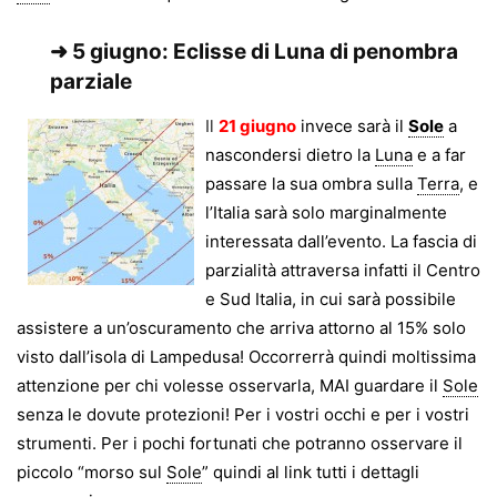
➜
5 giugno: Eclisse di Luna di penombra
parziale
Il
21 giugno
invece sarà il
Sole
a
nascondersi dietro la
Luna
e a far
passare la sua ombra sulla
Terra
, e
l’Italia sarà solo marginalmente
interessata dall’evento. La fascia di
parzialità attraversa infatti il Centro
e Sud Italia, in cui sarà possibile
assistere a un’oscuramento che arriva attorno al 15% solo
visto dall’isola di Lampedusa! Occorrerrà quindi moltissima
attenzione per chi volesse osservarla, MAI guardare il
Sole
senza le dovute protezioni! Per i vostri occhi e per i vostri
strumenti. Per i pochi fortunati che potranno osservare il
piccolo “morso sul
Sole
” quindi al link tutti i dettagli