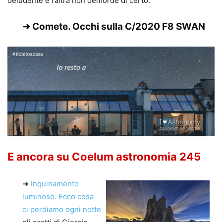
deludente e l’altra non demorde di certo:
➜ Comete.
Occhi sulla C/2020 F8 SWAN
E ancora su Coelum astronomia 245
➜
Inquinamento
luminoso. Ecco cosa
ci perdiamo ogni notte