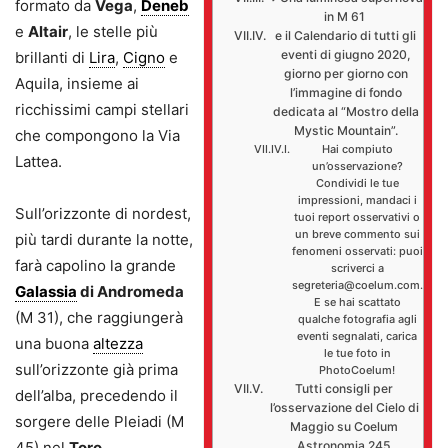
formato da
Vega
,
Deneb
in M 61
e
Altair
, le stelle più
e il Calendario di tutti gli
eventi di giugno 2020,
brillanti di
Lira
,
Cigno
e
giorno per giorno con
Aquila, insieme ai
l’immagine di fondo
ricchissimi campi stellari
dedicata al “Mostro della
Mystic Mountain”.
che compongono la Via
Hai compiuto
Lattea.
un’osservazione?
Condividi le tue
impressioni, mandaci i
Sull’orizzonte di nordest,
tuoi report osservativi o
un breve commento sui
più tardi durante la notte,
fenomeni osservati: puoi
farà capolino la grande
scriverci a
segreteria@coelum.com.
Galassia
di Andromeda
E se hai scattato
(M 31), che raggiungerà
qualche fotografia agli
eventi segnalati, carica
una buona
altezza
le tue foto in
sull’orizzonte già prima
PhotoCoelum!
Tutti consigli per
dell’alba, precedendo il
l’osservazione del Cielo di
sorgere delle Pleiadi (M
Maggio su Coelum
45) nel
Toro.
Astronomia 245