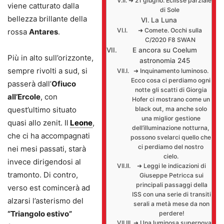
➜ 21 giugno: Eclisse parziale
viene catturato dalla
di Sole
bellezza brillante della
La Luna
➜ Comete. Occhi sulla
rossa
Antares
.
C/2020 F8 SWAN
E ancora su Coelum
Più in alto sull’orizzonte,
astronomia 245
sempre rivolti a sud, si
➜ Inquinamento luminoso.
Ecco cosa ci perdiamo ogni
passerà dall’
Ofiuco
notte gli scatti di Giorgia
all’Ercole
, con
Hofer ci mostrano come un
quest’ultimo situato
black out, ma anche solo
una miglior gestione
quasi allo zenit. Il
Leone
,
dell’illuminazione notturna,
che ci ha accompagnati
possono svelarci quello che
ci perdiamo del nostro
nei mesi passati, starà
cielo.
invece dirigendosi al
➜ Leggi le indicazioni di
tramonto. Di contro,
Giuseppe Petricca sui
principali passaggi della
verso est comincerà ad
ISS con una serie di transiti
alzarsi l’asterismo del
serali a metà mese da non
“Triangolo estivo”
perdere!
➜ Una luminosa supernova