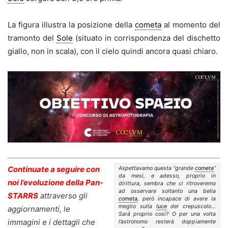
La figura illustra la posizione della
cometa
al momento del
tramonto del
Sole
(situato in corrispondenza del dischetto
giallo, non in scala), con il cielo quindi ancora quasi chiaro.
Continuate a seguire con
Aspettavamo questa “grande
cometa
”
da mesi, e adesso, proprio in
noi l’evoluzione della Pan-
dirittura, sembra che ci ritroveremo
ad osservare soltanto una bella
STARRS
attraverso gli
cometa
, però incapace di avere la
meglio sulla
luce
del crepuscolo…
aggiornamenti, le
Sarà proprio così? O per una volta
immagini e i dettagli che
l’astronomo resterà doppiamente