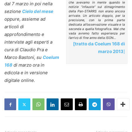
che avevamo in mente quando le
dal 7 marzo in poi nella
notizie “infauste” sul dimagrimento
sezione
Cielo del mese
della Pan-STARRS non erano ancora
arrivate. Un articolo doppio, per la
oppure, assieme ad
precisione, con la prima parte
dedicata all’osservazione visuale e la
articoli di
seconda a quella fotografica. Mal che
approfondimento e
vada avremo fatto esperienza per
l’arrivo di fine anno della ISON…
interviste agli esperti a
[tratto da
Coelum 168 di
cura di Claudio Pra e
marzo 2013
]
Marco Bastoni, su
Coelum
168
di marzo ora in
edicola e in versione
digitale online.