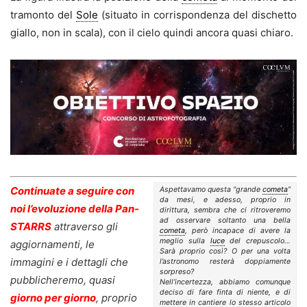
tramonto del
Sole
(situato in corrispondenza del dischetto
giallo, non in scala), con il cielo quindi ancora quasi chiaro.
Continuate a seguire con
Aspettavamo questa “grande
cometa
”
da mesi, e adesso, proprio in
noi l’evoluzione della Pan-
dirittura, sembra che ci ritroveremo
ad osservare soltanto una bella
STARRS
attraverso gli
cometa
, però incapace di avere la
meglio sulla
luce
del crepuscolo…
aggiornamenti, le
Sarà proprio così? O per una volta
immagini e i dettagli che
l’astronomo resterà doppiamente
sorpreso?
pubblicheremo, quasi
Nell’incertezza, abbiamo comunque
deciso di fare finta di niente, e di
giorno per giorno
, proprio
mettere in cantiere lo stesso articolo