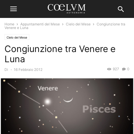
Home
Appuntamenti del Mese
Cielo del Mese
Congiunzione tra
Venere e Luna
Cielo del Mese
Congiunzione tra Venere e
Luna
927
0
Di
-
16 Febbraio 2012