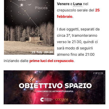
Venere
e
Luna
nel
crepuscolo serale del
25
febbraio
.
I due oggetti, separati da
circa 3°, tramonteranno
verso le 21:30, quindi ci
sarà modo di seguirli
almeno fino alle 21:00
iniziando dalle
prime luci del crepuscolo
.