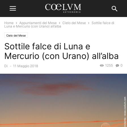
Home
Appuntamenti del Mese
Cielo del Mese
Sottile falce di
Luna e Mercurio (con Urano) all’alba
Cielo del Mese
Sottile falce di Luna e
Mercurio (con Urano) all’alba
1255
0
Di
-
11 Maggio 2018