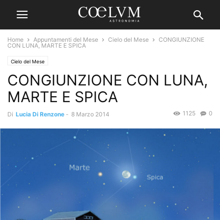
Home
Appuntamenti del Mese
Cielo del Mese
CONGIUNZIONE
CON LUNA, MARTE E SPICA
Cielo del Mese
CONGIUNZIONE CON LUNA,
MARTE E SPICA
1125
0
Di
Lucia Di Renzone
-
8 Marzo 2014