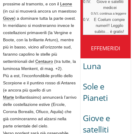
Giove e satelliti
prossime al tramonto, e con il
Leone
medicei
(in cui si muoverà ancora un maestoso
continua a leggere
Giove
) a dominare tutta la parte ovest.
E Coelum compie
In meridiano si mostreranno invece le
numeri!! Leggilo
subito… è gratis!
costellazioni primaverili (la Vergine e
Boote, con la brillante Arturo), mentre
più in basso, vicino all’orizzonte sud,
EFFEMERIDI
faranno capolino le stelle più
settentrionali del
Centauro
(tra tutte, la
Luna
luminosa Menkent, di mag. +2).
Più a est, l’inconfondibile profilo dello
Scorpione e il puntino rosso di Antares
Sole e
(e ancora più quello di un
Pianeti
Marte
brillantissimo) annuncerà l’arrivo
delle costellazione estive (Ercole,
Corona Borealis, Ofiuco, Aquila) che
Giove e
già cominceranno ad alzarsi nella
parte orientale del cielo.
satelliti
Verso nordest sarà già osservabile