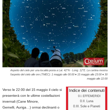
Aspetto del cielo per una località posta a Lat. 42°N - Long. 12°E. La cartina mostra
l’aspetto del cielo alle ore (TMEC): 1 maggio alle 00:00 ♦ 15 maggio alle 23:00 ♦ 30
maggio alle 22:00
Verso le 22:00 del 15 maggio il cielo si
Indice dei contenuti
presenterà con le ultime costellazioni
EFFEMERIDI
invernali (Cane Minore,
Luna
Sole e Pianeti
Gemelli, Auriga…) ormai declinanti o