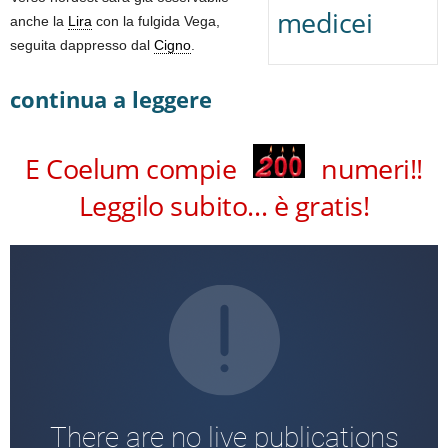
medicei
anche la
Lira
con la fulgida Vega,
seguita dappresso dal
Cigno
.
continua a leggere
E Coelum compie
numeri!!
Leggilo subito… è gratis!