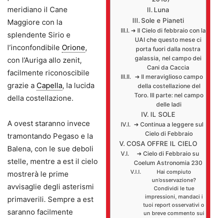
meridiano il Cane
Luna
Sole e Pianeti
Maggiore con la
➜ Il Cielo di febbraio con la
splendente Sirio e
UAI che questo mese ci
l’inconfondibile
Orione
,
porta fuori dalla nostra
galassia, nel campo dei
con l’Auriga allo zenit,
Cani da Caccia
facilmente riconoscibile
➜ Il meraviglioso campo
grazie a
Capella
, la lucida
della costellazione del
Toro. III parte: nel campo
della costellazione.
delle Iadi
IL SOLE
A ovest staranno invece
➜ Continua a leggere sul
Cielo di Febbraio
tramontando Pegaso e la
COSA OFFRE IL CIELO
Balena, con le sue deboli
➜ Cielo di Febbraio su
stelle, mentre a est il cielo
Coelum Astronomia 230
Hai compiuto
mostrerà le prime
un’osservazione?
avvisaglie degli asterismi
Condividi le tue
impressioni, mandaci i
primaverili. Sempre a est
tuoi report osservativi o
saranno facilmente
un breve commento sui