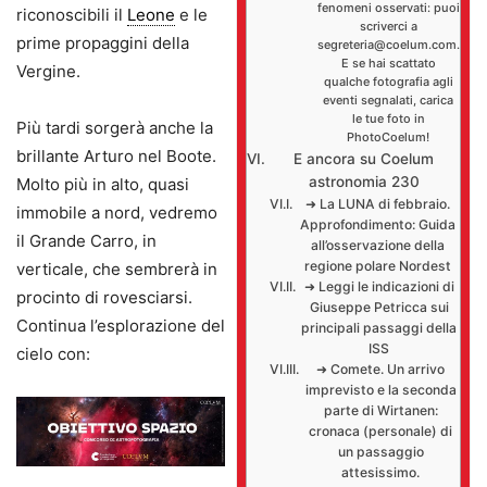
fenomeni osservati: puoi
riconoscibili il
Leone
e le
scriverci a
prime propaggini della
segreteria@coelum.com.
E se hai scattato
Vergine.
qualche fotografia agli
eventi segnalati, carica
le tue foto in
Più tardi sorgerà anche la
PhotoCoelum!
brillante Arturo nel Boote.
E ancora su Coelum
astronomia 230
Molto più in alto, quasi
➜ La LUNA di febbraio.
immobile a nord, vedremo
Approfondimento: Guida
il Grande Carro, in
all’osservazione della
regione polare Nordest
verticale, che sembrerà in
➜ Leggi le indicazioni di
procinto di rovesciarsi.
Giuseppe Petricca sui
Continua l’esplorazione del
principali passaggi della
ISS
cielo con:
➜ Comete. Un arrivo
imprevisto e la seconda
parte di Wirtanen:
cronaca (personale) di
un passaggio
attesissimo.