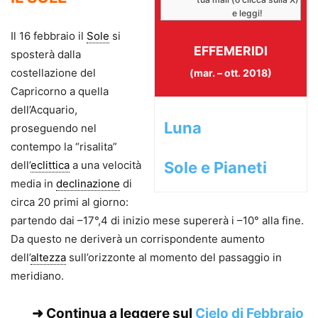
e leggi!
Il 16 febbraio il
Sole
si
EFFEMERIDI
sposterà dalla
costellazione del
(mar. – ott. 2018)
Capricorno a quella
dell’Acquario,
Luna
proseguendo nel
contempo la “risalita”
dell’
eclittica
a una velocità
Sole e Pianeti
media in
declinazione
di
circa 20 primi al giorno:
partendo dai –17°,4 di inizio mese supererà i –10° alla fine.
Da questo ne deriverà un corrispondente aumento
dell’
altezza
sull’orizzonte al momento del passaggio in
meridiano.
➜
Continua a leggere sul
Cielo di Febbraio