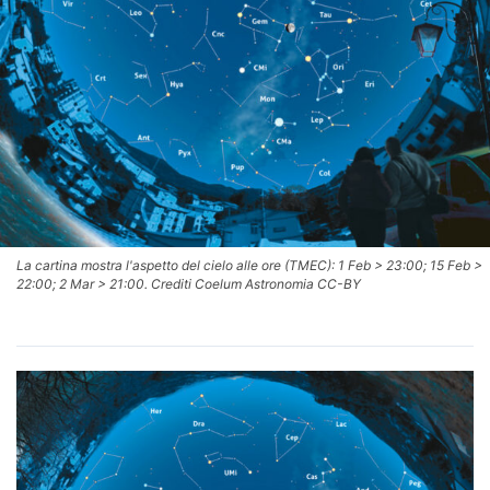
La cartina mostra l'aspetto del cielo alle ore (TMEC): 1 Feb > 23:00; 15 Feb >
22:00; 2 Mar > 21:00. Crediti Coelum Astronomia CC-BY