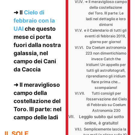
➜ Il meraviglioso campo
della costellazione
➜ Il
Cielo di
del Toro. III parte: Le
Iadi nel dettaglio e loro
febbraio con la
dintorni
UAI
che questo
e il Calendario di tutti gli
mese ci porta
eventi di febbraio 2019,
giorno per giorno!
fuori dalla nostra
Da Coelum astronomia
galassia, nel
223 non dimentichiamo
invece Catch the
campo dei Cani
Iridium! Un appello per
da Caccia
tutti gli astrofotografi,
riprendiamo gli iridium
flare prima che…
➜ Il meraviglioso
scompaiano!
campo della
Tutti consigli per
l’osservazione del Cielo
costellazione del
di Febbraio su Coelum
Toro. III parte: nel
Astronomia 230
campo delle Iadi
Leggilo subito qui sotto
online, è gratuito!
Semplicemente lascia la
IL SOLE
tua mail (o clicca sulla X)