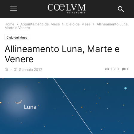
Home
Appuntamenti del Mese
Cielo del Mese
Allineamento Luna,
Marte e Venere
Cielo del Mese
Allineamento Luna, Marte e
Venere
1310
0
Di
-
31 Gennaio 2017