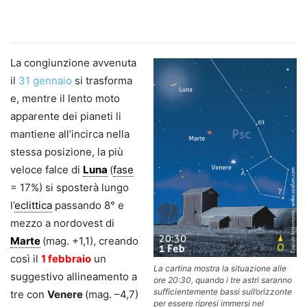
La congiunzione avvenuta
il
31 gennaio
si trasforma
e, mentre il lento moto
apparente dei pianeti li
mantiene all’incirca nella
stessa posizione, la più
veloce falce di
Luna
(
fase
= 17%) si sposterà lungo
l’
eclittica
passando 8° e
mezzo a nordovest di
Marte
(mag. +1,1), creando
così il
1 febbraio
un
La cartina mostra la situazione alle
suggestivo allineamento a
ore 20:30, quando i tre astri saranno
sufficientemente bassi sull’orizzonte
tre con
Venere
(mag. –4,7)
per essere ripresi immersi nel