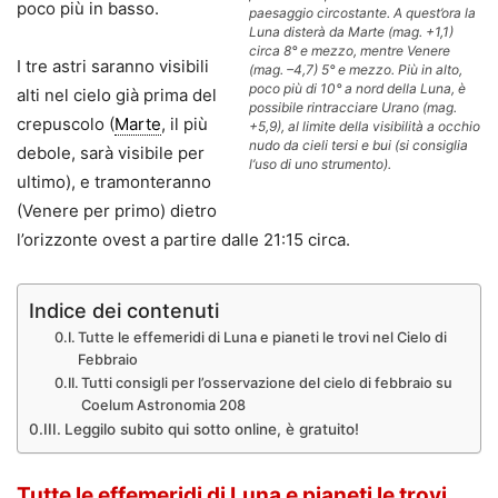
poco più in basso.
paesaggio circostante. A quest’ora la
Luna disterà da Marte (mag. +1,1)
circa 8° e mezzo, mentre Venere
I tre astri saranno visibili
(mag. –4,7) 5° e mezzo. Più in alto,
poco più di 10° a nord della Luna, è
alti nel cielo già prima del
possibile rintracciare Urano (mag.
crepuscolo (
Marte
, il più
+5,9), al limite della visibilità a occhio
nudo da cieli tersi e bui (si consiglia
debole, sarà visibile per
l’uso di uno strumento).
ultimo), e tramonteranno
(Venere per primo) dietro
l’orizzonte ovest a partire dalle 21:15 circa.
Indice dei contenuti
Tutte le effemeridi di Luna e pianeti le trovi nel Cielo di
Febbraio
Tutti consigli per l’osservazione del cielo di febbraio su
Coelum Astronomia 208
Leggilo subito qui sotto online, è gratuito!
Tutte le effemeridi di Luna e pianeti le trovi