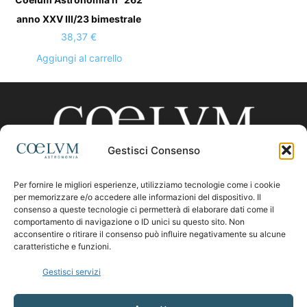
anno XXV III/23 bimestrale
38,37
€
Aggiungi al carrello
Gestisci Consenso
Per fornire le migliori esperienze, utilizziamo tecnologie come i cookie
CHI SIAMO
per memorizzare e/o accedere alle informazioni del dispositivo. Il
consenso a queste tecnologie ci permetterà di elaborare dati come il
comportamento di navigazione o ID unici su questo sito. Non
acconsentire o ritirare il consenso può influire negativamente su alcune
Contattaci:
coelumastro@coelum.com
caratteristiche e funzioni.
Gestisci servizi
SEGUICI