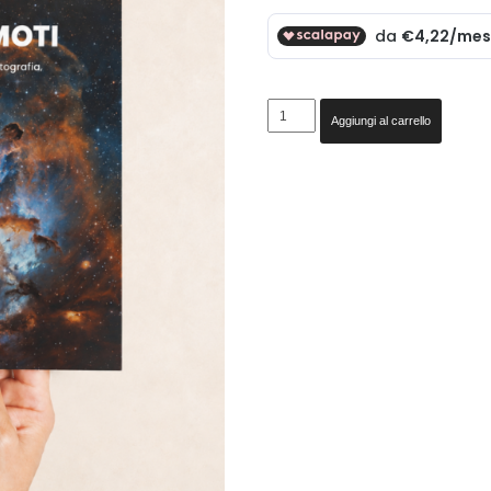
Cieli
Aggiungi al carrello
Remoti
(saldo)
quantità