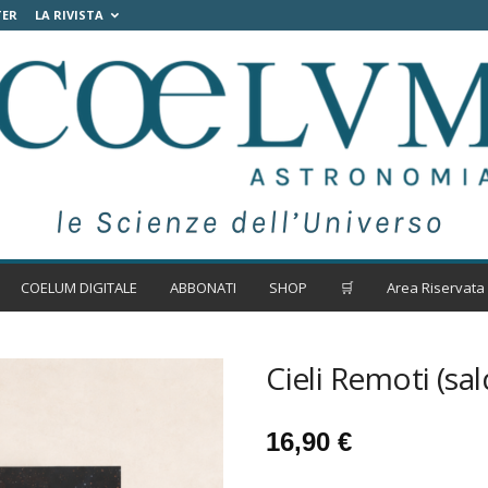
TER
LA RIVISTA
COELUM DIGITALE
ABBONATI
SHOP
🛒
Area Riservata
Cieli Remoti (sal
16,90
€