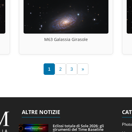
M63 Galassia Girasole
1
2
3
»
ALTRE NOTIZIE
CAT
Photo
Eclissi totale di Sole 2026: gli
strumenti del Time Baseline