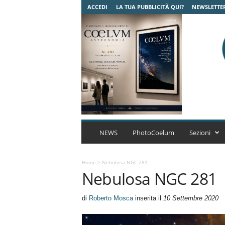
ACCEDI
LA TUA PUBBLICITÀ QUI?
NEWSLETTE
C
o
NEWS
PhotoCoelum
Sezioni
e
l
u
Home
>
Nebulosa NGC 281
Nebulosa NGC 281
m
A
s
di
Roberto Mosca
inserita il
10 Settembre 2020
t
r
o