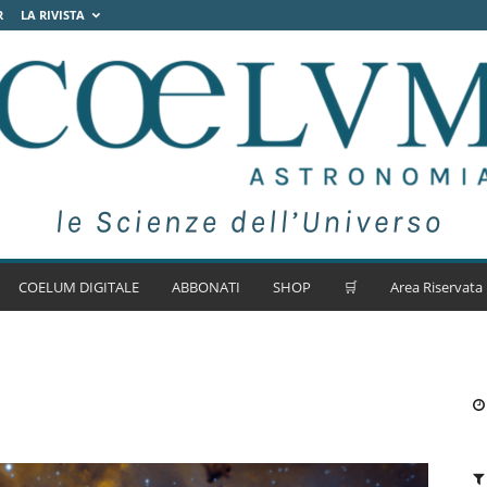
R
LA RIVISTA
COELUM DIGITALE
ABBONATI
SHOP
🛒
Area Riservata