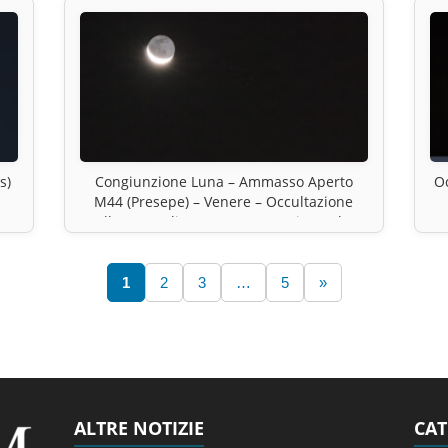
s)
Congiunzione Luna – Ammasso Aperto
Oc
M44 (Presepe) – Venere – Occultazione
Asellus Borealis – Gamma Cancri Occultata
1
2
3
…
5
»
ALTRE NOTIZIE
CAT