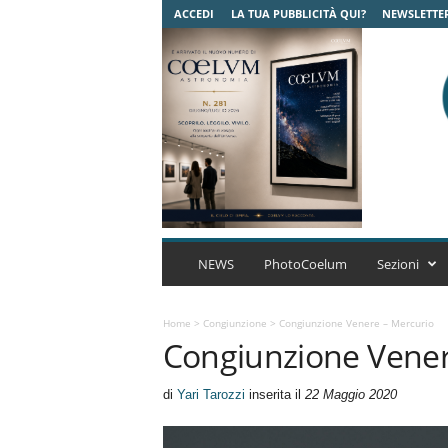
ACCEDI
LA TUA PUBBLICITÀ QUI?
NEWSLETTE
C
o
NEWS
PhotoCoelum
Sezioni
e
l
u
Home
>
Congiunzione
>
Congiunzione Venere – Mercurio
Congiunzione Vener
m
A
s
di
Yari Tarozzi
inserita il
22 Maggio 2020
t
r
o