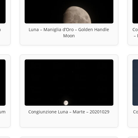
n
Luna – Maniglia d’Oro – Golden Handle
Co
Moon
– 
rum
Congiunzione Luna – Marte – 20201029
Co