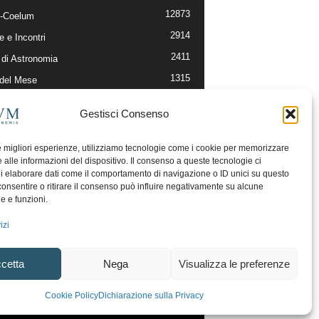
12873
-Coelum
2914
e e Incontri
2411
di Astronomia
1315
 del Mese
365
nomia, Astrofisica e Cosmologia
Gestisci Consenso
268
li e Risorse On-Line
192
og della Redazione
le migliori esperienze, utilizziamo tecnologie come i cookie per memorizzare
 alle informazioni del dispositivo. Il consenso a queste tecnologie ci
i elaborare dati come il comportamento di navigazione o ID unici su questo
consentire o ritirare il consenso può influire negativamente su alcune
he e funzioni.
izi
cetta
Nega
Visualizza le preferenze
ecesso
Regolamento uso sezione PhotoCoelum
Cookie Policy
Dichiarazione sulla Privacy
unity e Aree di Discussione
Cookie Policy (UE)