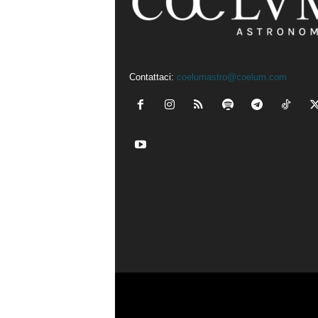
Contattaci:
coelumastro@coelum.com