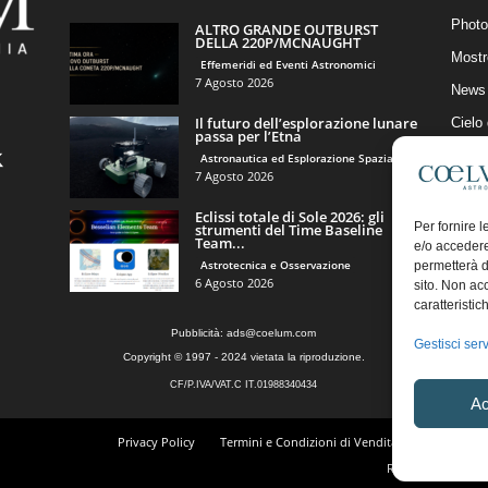
Photo
ALTRO GRANDE OUTBURST
DELLA 220P/MCNAUGHT
Mostr
Effemeridi ed Eventi Astronomici
7 Agosto 2026
News 
Il futuro dell’esplorazione lunare
Cielo
passa per l’Etna
Astro
Astronautica ed Esplorazione Spaziale
7 Agosto 2026
Artico
Eclissi totale di Sole 2026: gli
Il Bl
Per fornire 
strumenti del Time Baseline
Team...
e/o accedere
Astrotecnica e Osservazione
permetterà d
6 Agosto 2026
sito. Non ac
caratteristic
Pubblicità:
ads@coelum.com
Gestisci serv
Copyright © 1997 - 2024 vietata la riproduzione.
CF/P.IVA/VAT.C IT.01988340434
Ac
Privacy Policy
Termini e Condizioni di Vendita
Diritto di r
Regolamento Comm