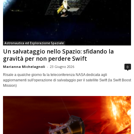
Astronautica ed Esplorazione Spaziale
Un salvataggio nello Spazio: sfidando la
gravità per non perdere Swift
Marianna Michelagnoli
-
23 Giugno 2026
0
Risale a qualche giorno fa la teleconferenza NASA dedicata agli
aggiornamenti sull'operazione di salvataggio per il satellite Swift (la Swift Boost
Mission)