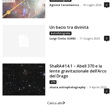
Agnese Caramanico
-
10 Luglio 2026
0
Un bacio tra divinità
Astrofotografia
Luigi Civita (UAN)
-
11 Giugno 2026
0
ShaRA#14.1 – Abell 370 e la
lente gravitazionale dell’Arco
del Drago
279
shara.astrophotography
-
9 Aprile 2026
0
Carica altri