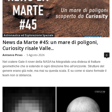
Astronautica ed Esplorazione Spaziale
News da Marte #45: un mare di poligoni,
Curiosity risale Valle...
Antonio Piras
-
5 Agosto 2026
0
Nel cratere Gale il rover della NASA ha fotografato una distesa di fratture
geometriche che si estende in ogni direzione fino all'orizzonte. Strutture del
genere erano già note, ma mai su questa scala. E su come si siano formate il
team non si sbilancia.