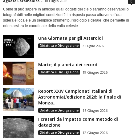
Agnese Caramanico
-
10 Luglio 2026
0
Come si può sapere in anticipo quali oggetti del cielo saranno osservabili o
fotografabili nelle migliori condizioni? La risposta passa attraverso l'ora
siderale locale e un semplice strumento, l'orologio siderale, che permette di
orientarsi tra le coordinate della volta celeste
Una Giornata per gli Asteroidi
Didattica e Divulgazione
3 Luglio 2026
Marte, il pianeta dei record
Didattica e Divulgazione
19 Giugno 2026
Report XXIV Campionati Italiani di
AstronomiaL'edizione 2026: la finale di
Monza...
Didattica e Divulgazione
16 Giugno 2026
I crateri da impatto come metodo di
datazione
Didattica e Divulgazione
12 Giugno 2026