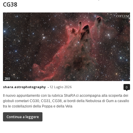
CG38
280
shara.astrophotography
-
12 Luglio 2026
0
Il nuovo appuntamento con la rubrica ShaRA ci accompagna alla scoperta dei
globuli cometari CG30, CG31, CG38, ai bordi della Nebulosa di Gum a cavallo
tra le costellazioni della Poppa e della Vela
Continua a leggere