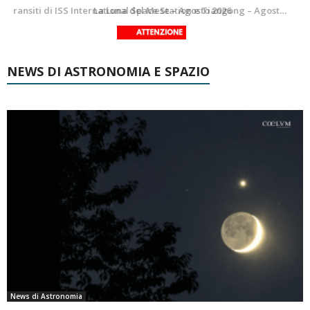
Le costellazioni di Agosto 2026: Delfino
La Luna del Mese – Agosto 2026
NEWS DI ASTRONOMIA E SPAZIO
News di Astronomia