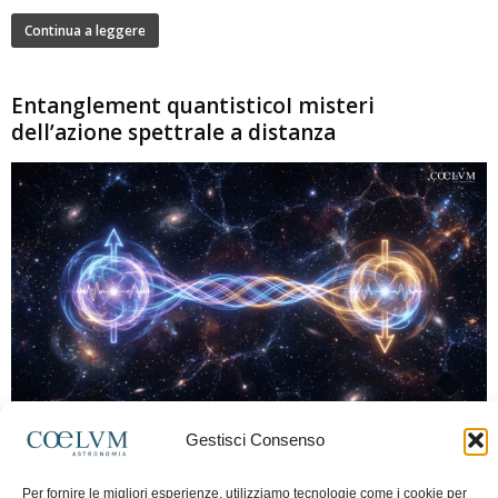
Continua a leggere
Entanglement quantisticoI misteri
dell’azione spettrale a distanza
280
Gestisci Consenso
Marco Lorrai
-
15 Giugno 2026
0
L'entanglement quantistico è uno dei fenomeni più sorprendenti della fisica
Per fornire le migliori esperienze, utilizziamo tecnologie come i cookie per
moderna: due particelle possono mostrare correlazioni che sembrano ignorare