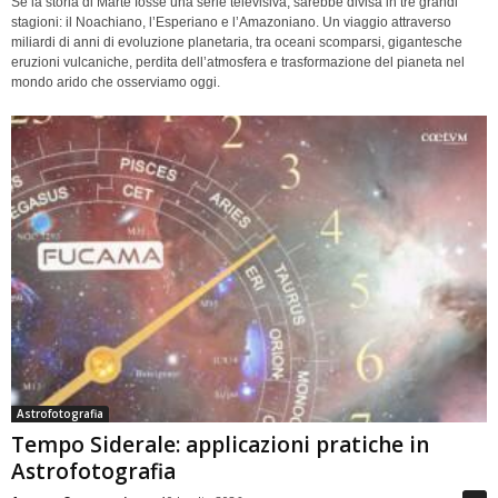
Se la storia di Marte fosse una serie televisiva, sarebbe divisa in tre grandi
stagioni: il Noachiano, l’Esperiano e l’Amazoniano. Un viaggio attraverso
miliardi di anni di evoluzione planetaria, tra oceani scomparsi, gigantesche
eruzioni vulcaniche, perdita dell’atmosfera e trasformazione del pianeta nel
mondo arido che osserviamo oggi.
Astrofotografia
Tempo Siderale: applicazioni pratiche in
Astrofotografia