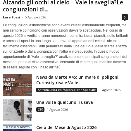
Alzando gli occhi al cielo – Vale la sveglia?Le
congiunzioni di...
Lara Fossi
-
5 Agosto 2026
0
Le congiunzioni astronomiche sono eventi celesti estremamente frequenti, ma
non sempre coincidono con osservazioni davvero spettacolari. Nel corso di
agosto 2026 si verificheranno numerosi incontri tra Luna, pianeti, stelle brillanti
e ammassi aperti in una lunga sequenza di appuntamenti celesti: alcuni
facilmente osservabili, altri penalizzati dalla luce del Sole, dalla scarsa altezza
sull’orizzonte o dalla vicinanza con l’alba o il crepuscolo. In questo nuovo
appuntamento di “Vale la sveglia?” analizzeremo le principali congiunzioni del
mese dal punto di vista osservativo, cercando di capire quali meritino davvero
di essere seguite con il naso all’insù.
News da Marte #45: un mare di poligoni,
Curiosity risale Valle...
Astronautica ed Esplorazione Spaziale
5 Agosto 2026
Una volta qualcuno li usava
280
1 Agosto 2026
Cielo del Mese di Agosto 2026