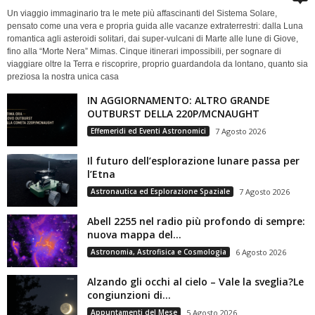
Un viaggio immaginario tra le mete più affascinanti del Sistema Solare,
pensato come una vera e propria guida alle vacanze extraterrestri: dalla Luna
romantica agli asteroidi solitari, dai super-vulcani di Marte alle lune di Giove,
fino alla “Morte Nera” Mimas. Cinque itinerari impossibili, per sognare di
viaggiare oltre la Terra e riscoprire, proprio guardandola da lontano, quanto sia
preziosa la nostra unica casa
IN AGGIORNAMENTO: ALTRO GRANDE
OUTBURST DELLA 220P/MCNAUGHT
Effemeridi ed Eventi Astronomici
7 Agosto 2026
Il futuro dell’esplorazione lunare passa per
l’Etna
Astronautica ed Esplorazione Spaziale
7 Agosto 2026
Abell 2255 nel radio più profondo di sempre:
nuova mappa del...
Astronomia, Astrofisica e Cosmologia
6 Agosto 2026
Alzando gli occhi al cielo – Vale la sveglia?Le
congiunzioni di...
Appuntamenti del Mese
5 Agosto 2026