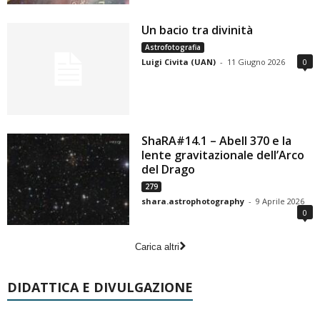
Un bacio tra divinità
Astrofotografia
Luigi Civita (UAN)
-
11 Giugno 2026
0
ShaRA#14.1 – Abell 370 e la
lente gravitazionale dell’Arco
del Drago
279
shara.astrophotography
-
9 Aprile 2026
0
Carica altri
DIDATTICA E DIVULGAZIONE