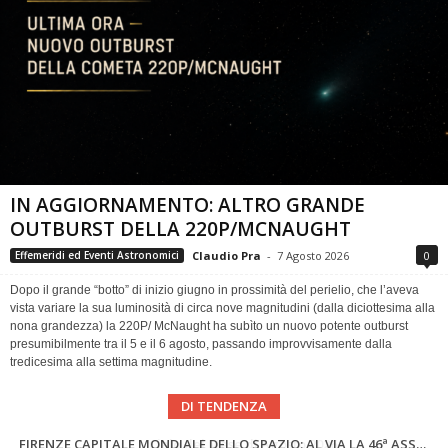
IN AGGIORNAMENTO: ALTRO GRANDE
OUTBURST DELLA 220P/MCNAUGHT
Claudio Pra
-
7 Agosto 2026
0
Effemeridi ed Eventi Astronomici
Dopo il grande “botto” di inizio giugno in prossimità del perielio, che l’aveva
vista variare la sua luminosità di circa nove magnitudini (dalla diciottesima alla
nona grandezza) la 220P/ McNaught ha subìto un nuovo potente outburst
presumibilmente tra il 5 e il 6 agosto, passando improvvisamente dalla
tredicesima alla settima magnitudine.
DI TENDENZA
SUPERNOVAE aggiornamenti del mese – Agosto 2026
Cielo del Mese di Agosto 2026