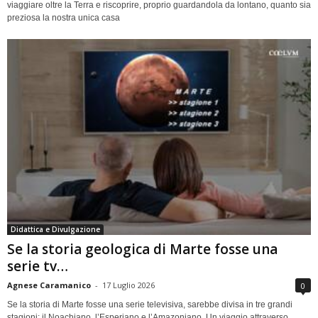
viaggiare oltre la Terra e riscoprire, proprio guardandola da lontano, quanto sia
preziosa la nostra unica casa
Didattica e Divulgazione
Se la storia geologica di Marte fosse una
serie tv…
Agnese Caramanico
-
17 Luglio 2026
0
Se la storia di Marte fosse una serie televisiva, sarebbe divisa in tre grandi
stagioni: il Noachiano, l’Esperiano e l’Amazoniano. Un viaggio attraverso