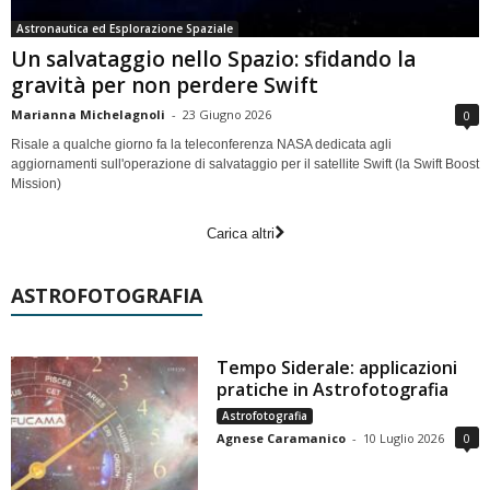
Astronautica ed Esplorazione Spaziale
Un salvataggio nello Spazio: sfidando la
gravità per non perdere Swift
Marianna Michelagnoli
-
23 Giugno 2026
0
Risale a qualche giorno fa la teleconferenza NASA dedicata agli
aggiornamenti sull'operazione di salvataggio per il satellite Swift (la Swift Boost
Mission)
Carica altri
ASTROFOTOGRAFIA
Tempo Siderale: applicazioni
pratiche in Astrofotografia
Astrofotografia
Agnese Caramanico
-
10 Luglio 2026
0