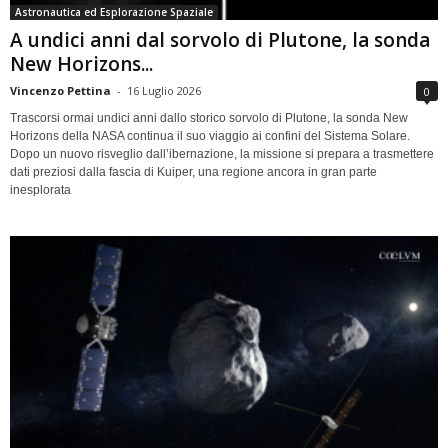
Astronautica ed Esplorazione Spaziale
A undici anni dal sorvolo di Plutone, la sonda
New Horizons...
Vincenzo Pettina
-
16 Luglio 2026
0
Trascorsi ormai undici anni dallo storico sorvolo di Plutone, la sonda New
Horizons della NASA continua il suo viaggio ai confini del Sistema Solare.
Dopo un nuovo risveglio dall’ibernazione, la missione si prepara a trasmettere
dati preziosi dalla fascia di Kuiper, una regione ancora in gran parte
inesplorata