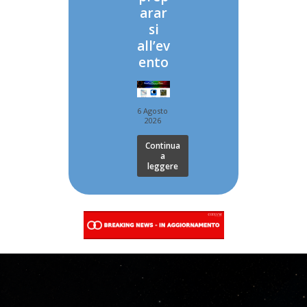
arar
si
all’ev
ento
6 Agosto
2026
Continua
a
leggere