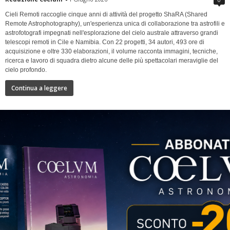
Cieli Remoti raccoglie cinque anni di attività del progetto ShaRA (Shared
Remote Astrophotography), un'esperienza unica di collaborazione tra astrofili e
astrofotografi impegnati nell'esplorazione del cielo australe attraverso grandi
telescopi remoti in Cile e Namibia. Con 22 progetti, 34 autori, 493 ore di
acquisizione e oltre 330 elaborazioni, il volume racconta immagini, tecniche,
ricerca e lavoro di squadra dietro alcune delle più spettacolari meraviglie del
cielo profondo.
Continua a leggere