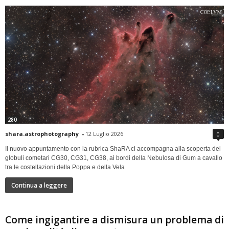
280
shara.astrophotography
-
12 Luglio 2026
0
Il nuovo appuntamento con la rubrica ShaRA ci accompagna alla scoperta dei
globuli cometari CG30, CG31, CG38, ai bordi della Nebulosa di Gum a cavallo
tra le costellazioni della Poppa e della Vela
Continua a leggere
Come ingigantire a dismisura un problema di