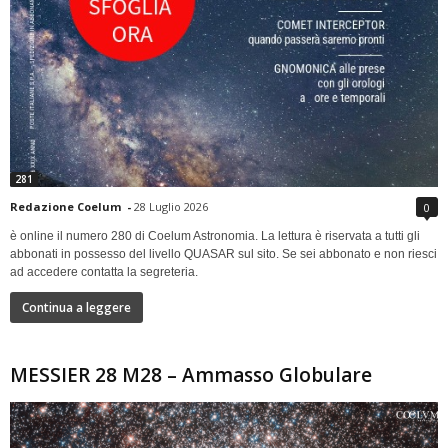
281
Redazione Coelum
-
28 Luglio 2026
0
è online il numero 280 di Coelum Astronomia. La lettura è riservata a tutti gli
abbonati in possesso del livello QUASAR sul sito. Se sei abbonato e non riesci
ad accedere contatta la segreteria.
Continua a leggere
MESSIER 28 M28 – Ammasso Globulare