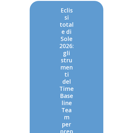
Eclis
si
total
e di
Sole
2026:
gli
stru
men
ti
del
Time
Base
line
Tea
m
per
prep