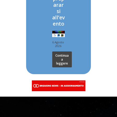
arar
si
all’ev
ento
6 Agosto
2026
Continua
a
leggere