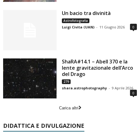
Un bacio tra divinità
Astrofotografia
Luigi Civita (UAN)
-
11 Giugno 2026
0
ShaRA#14.1 – Abell 370 e la
lente gravitazionale dell’Arco
del Drago
279
shara.astrophotography
-
9 Aprile 2026
0
Carica altri
DIDATTICA E DIVULGAZIONE