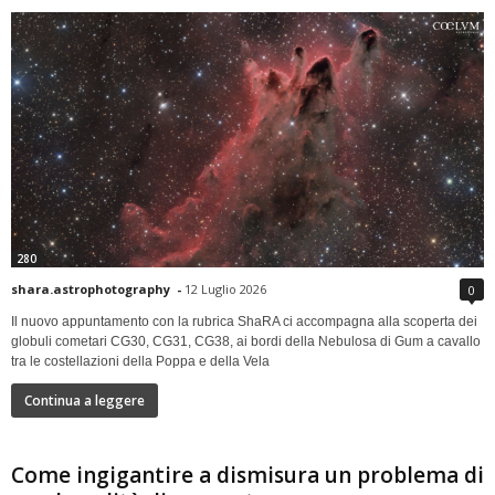
280
shara.astrophotography
-
12 Luglio 2026
0
Il nuovo appuntamento con la rubrica ShaRA ci accompagna alla scoperta dei
globuli cometari CG30, CG31, CG38, ai bordi della Nebulosa di Gum a cavallo
tra le costellazioni della Poppa e della Vela
Continua a leggere
Come ingigantire a dismisura un problema di