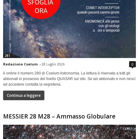
281
Redazione Coelum
-
28 Luglio 2026
0
è online il numero 280 di Coelum Astronomia. La lettura è riservata a tutti gli
abbonati in possesso del livello QUASAR sul sito. Se sei abbonato e non riesci
ad accedere contatta la segreteria.
Continua a leggere
MESSIER 28 M28 – Ammasso Globulare