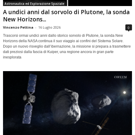
Astronautica ed Esplorazione Spaziale
A undici anni dal sorvolo di Plutone, la sonda
New Horizons...
Vincenzo Pettina
-
16 Luglio 2026
0
Trascorsi ormai undici anni dallo storico sorvolo di Plutone, la sonda New
Horizons della NASA continua il suo viaggio ai confini del Sistema Solare.
Dopo un nuovo risveglio dall’ibernazione, la missione si prepara a trasmettere
dati preziosi dalla fascia di Kuiper, una regione ancora in gran parte
inesplorata