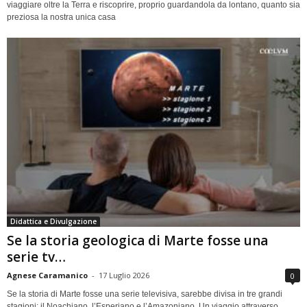
viaggiare oltre la Terra e riscoprire, proprio guardandola da lontano, quanto sia
preziosa la nostra unica casa
Didattica e Divulgazione
Se la storia geologica di Marte fosse una
serie tv…
Agnese Caramanico
-
17 Luglio 2026
0
Se la storia di Marte fosse una serie televisiva, sarebbe divisa in tre grandi
stagioni: il Noachiano, l’Esperiano e l’Amazoniano. Un viaggio attraverso