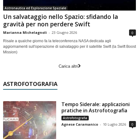
Astronautica ed Esplorazione Spaziale
Un salvataggio nello Spazio: sfidando la
gravità per non perdere Swift
Marianna Michelagnoli
-
23 Giugno 2026
0
Risale a qualche giorno fa la teleconferenza NASA dedicata agli
aggiornamenti sull'operazione di salvataggio per il satellite Swift (la Swift Boost
Mission)
Carica altri
ASTROFOTOGRAFIA
Tempo Siderale: applicazioni
pratiche in Astrofotografia
Astrofotografia
Agnese Caramanico
-
10 Luglio 2026
0