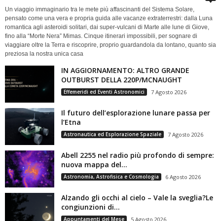
Un viaggio immaginario tra le mete più affascinanti del Sistema Solare,
pensato come una vera e propria guida alle vacanze extraterrestri: dalla Luna
romantica agli asteroidi solitari, dai super-vulcani di Marte alle lune di Giove,
fino alla “Morte Nera” Mimas. Cinque itinerari impossibili, per sognare di
viaggiare oltre la Terra e riscoprire, proprio guardandola da lontano, quanto sia
preziosa la nostra unica casa
IN AGGIORNAMENTO: ALTRO GRANDE
OUTBURST DELLA 220P/MCNAUGHT
Effemeridi ed Eventi Astronomici
7 Agosto 2026
Il futuro dell’esplorazione lunare passa per
l’Etna
Astronautica ed Esplorazione Spaziale
7 Agosto 2026
Abell 2255 nel radio più profondo di sempre:
nuova mappa del...
Astronomia, Astrofisica e Cosmologia
6 Agosto 2026
Alzando gli occhi al cielo – Vale la sveglia?Le
congiunzioni di...
Appuntamenti del Mese
5 Agosto 2026