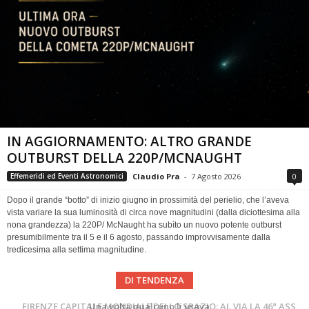
IN AGGIORNAMENTO: ALTRO GRANDE
OUTBURST DELLA 220P/MCNAUGHT
Claudio Pra
-
7 Agosto 2026
0
Effemeridi ed Eventi Astronomici
Dopo il grande “botto” di inizio giugno in prossimità del perielio, che l’aveva
vista variare la sua luminosità di circa nove magnitudini (dalla diciottesima alla
nona grandezza) la 220P/ McNaught ha subìto un nuovo potente outburst
presumibilmente tra il 5 e il 6 agosto, passando improvvisamente dalla
tredicesima alla settima magnitudine.
DI TENDENZA
Cielo del Mese di Agosto 2026
FIRENZE CAPITALE MONDIALE DELLO SPAZIO: AL VIA LA 46ª ASSEMBLEA SCIENTIFICA DEL COSPAR