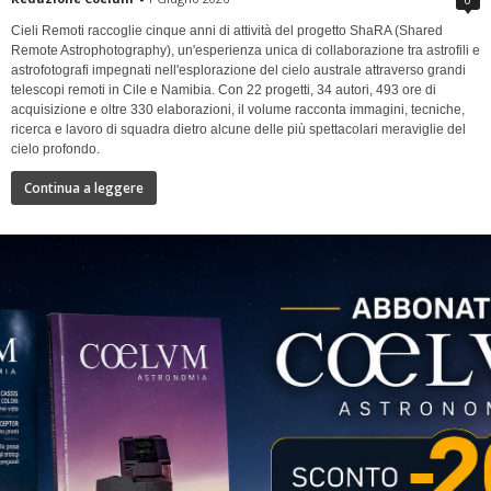
Cieli Remoti raccoglie cinque anni di attività del progetto ShaRA (Shared
Remote Astrophotography), un'esperienza unica di collaborazione tra astrofili e
astrofotografi impegnati nell'esplorazione del cielo australe attraverso grandi
telescopi remoti in Cile e Namibia. Con 22 progetti, 34 autori, 493 ore di
acquisizione e oltre 330 elaborazioni, il volume racconta immagini, tecniche,
ricerca e lavoro di squadra dietro alcune delle più spettacolari meraviglie del
cielo profondo.
Continua a leggere