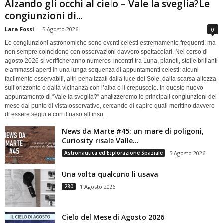
Alzando gli occhi al cielo – Vale la sveglia?Le
congiunzioni di...
Lara Fossi
-
5 Agosto 2026
0
Le congiunzioni astronomiche sono eventi celesti estremamente frequenti, ma
non sempre coincidono con osservazioni davvero spettacolari. Nel corso di
agosto 2026 si verificheranno numerosi incontri tra Luna, pianeti, stelle brillanti
e ammassi aperti in una lunga sequenza di appuntamenti celesti: alcuni
facilmente osservabili, altri penalizzati dalla luce del Sole, dalla scarsa altezza
sull’orizzonte o dalla vicinanza con l’alba o il crepuscolo. In questo nuovo
appuntamento di “Vale la sveglia?” analizzeremo le principali congiunzioni del
mese dal punto di vista osservativo, cercando di capire quali meritino davvero
di essere seguite con il naso all’insù.
News da Marte #45: un mare di poligoni,
Curiosity risale Valle...
Astronautica ed Esplorazione Spaziale
5 Agosto 2026
Una volta qualcuno li usava
280
1 Agosto 2026
Cielo del Mese di Agosto 2026