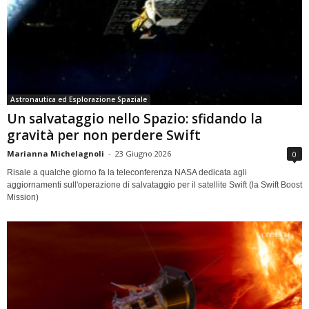
Astronautica ed Esplorazione Spaziale
Un salvataggio nello Spazio: sfidando la
gravità per non perdere Swift
Marianna Michelagnoli
-
23 Giugno 2026
0
Risale a qualche giorno fa la teleconferenza NASA dedicata agli
aggiornamenti sull'operazione di salvataggio per il satellite Swift (la Swift Boost
Mission)