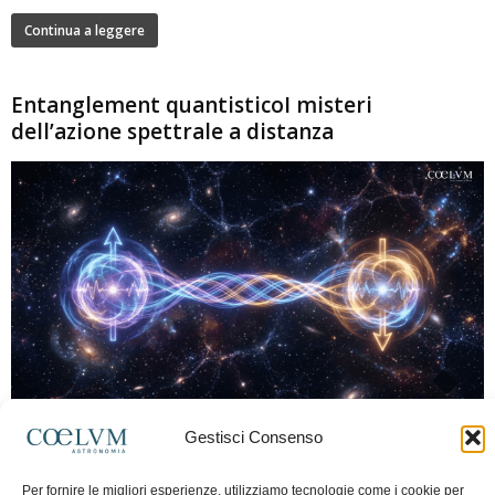
Continua a leggere
Entanglement quantisticoI misteri
dell’azione spettrale a distanza
280
Gestisci Consenso
Marco Lorrai
-
15 Giugno 2026
0
L'entanglement quantistico è uno dei fenomeni più sorprendenti della fisica
Per fornire le migliori esperienze, utilizziamo tecnologie come i cookie per
moderna: due particelle possono mostrare correlazioni che sembrano ignorare