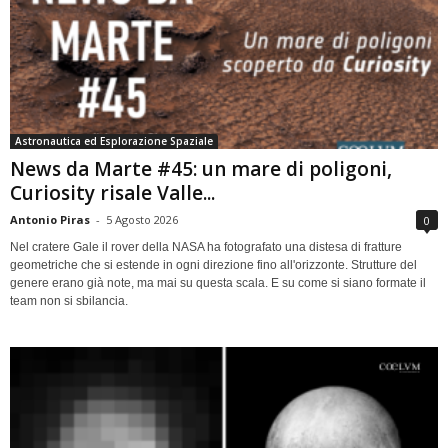
Astronautica ed Esplorazione Spaziale
News da Marte #45: un mare di poligoni,
Curiosity risale Valle...
Antonio Piras
-
5 Agosto 2026
0
Nel cratere Gale il rover della NASA ha fotografato una distesa di fratture
geometriche che si estende in ogni direzione fino all'orizzonte. Strutture del
genere erano già note, ma mai su questa scala. E su come si siano formate il
team non si sbilancia.