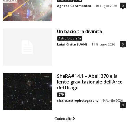
Agnese Caramanico
-
10 Luglio 2026
0
Un bacio tra divinità
Astrofotografia
Luigi Civita (UAN)
-
11 Giugno 2026
0
ShaRA#14.1 – Abell 370 e la
lente gravitazionale dell’Arco
del Drago
279
shara.astrophotography
-
9 Aprile 2026
0
Carica altri