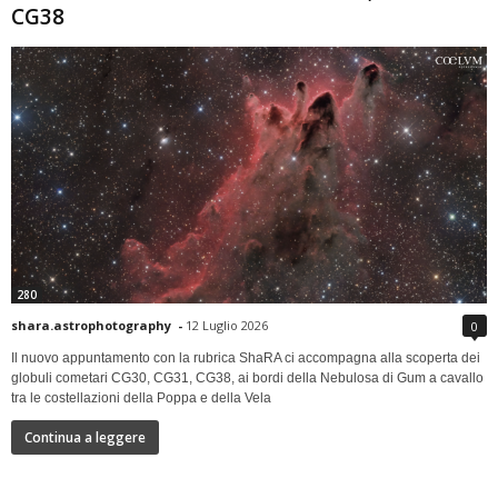
CG38
280
shara.astrophotography
-
12 Luglio 2026
0
Il nuovo appuntamento con la rubrica ShaRA ci accompagna alla scoperta dei
globuli cometari CG30, CG31, CG38, ai bordi della Nebulosa di Gum a cavallo
tra le costellazioni della Poppa e della Vela
Continua a leggere