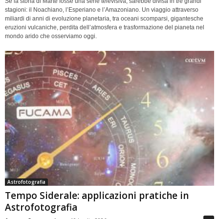
Se la storia di Marte fosse una serie televisiva, sarebbe divisa in tre grandi
stagioni: il Noachiano, l’Esperiano e l’Amazoniano. Un viaggio attraverso
miliardi di anni di evoluzione planetaria, tra oceani scomparsi, gigantesche
eruzioni vulcaniche, perdita dell’atmosfera e trasformazione del pianeta nel
mondo arido che osserviamo oggi.
Astrofotografia
Tempo Siderale: applicazioni pratiche in
Astrofotografia