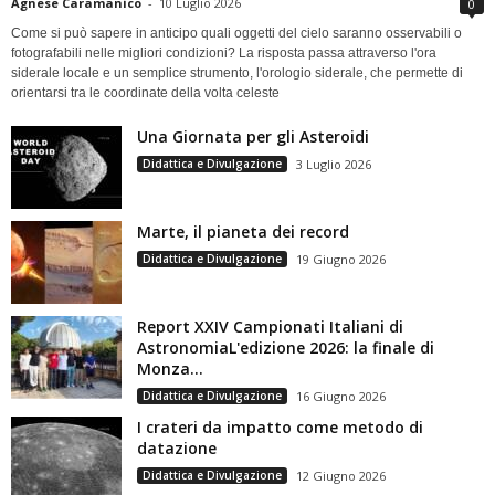
Agnese Caramanico
-
10 Luglio 2026
0
Come si può sapere in anticipo quali oggetti del cielo saranno osservabili o
fotografabili nelle migliori condizioni? La risposta passa attraverso l'ora
siderale locale e un semplice strumento, l'orologio siderale, che permette di
orientarsi tra le coordinate della volta celeste
Una Giornata per gli Asteroidi
Didattica e Divulgazione
3 Luglio 2026
Marte, il pianeta dei record
Didattica e Divulgazione
19 Giugno 2026
Report XXIV Campionati Italiani di
AstronomiaL'edizione 2026: la finale di
Monza...
Didattica e Divulgazione
16 Giugno 2026
I crateri da impatto come metodo di
datazione
Didattica e Divulgazione
12 Giugno 2026