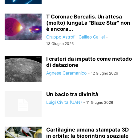
T Coronae Borealis. Un’attesa
(molto) lungaLa "Blaze Star" non
è ancora...
Gruppo Astrofili Galileo Galilei
-
13 Giugno 2026
I crateri da impatto come metodo
di datazione
Agnese Caramanico
-
12 Giugno 2026
Un bacio tra divinità
Luigi Civita (UAN)
-
11 Giugno 2026
Cartilagine umana stampata 3D
in orbita: la bioprinting spaziale