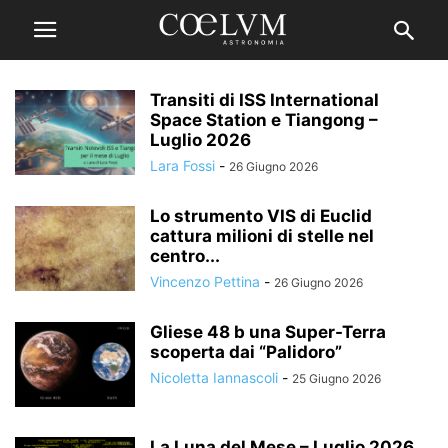
Transiti di ISS International
Space Station e Tiangong –
Luglio 2026
Lara Fossi
-
26 Giugno 2026
Lo strumento VIS di Euclid
cattura milioni di stelle nel
centro...
Vincenzo Pettina
-
26 Giugno 2026
Gliese 48 b una Super-Terra
scoperta dai “Palidoro”
Nicoletta Iannascoli
-
25 Giugno 2026
La Luna del Mese – Luglio 2026