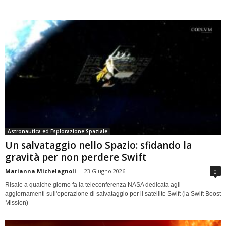
Astronautica ed Esplorazione Spaziale
Un salvataggio nello Spazio: sfidando la
gravità per non perdere Swift
Marianna Michelagnoli
-
23 Giugno 2026
0
Risale a qualche giorno fa la teleconferenza NASA dedicata agli
aggiornamenti sull'operazione di salvataggio per il satellite Swift (la Swift Boost
Mission)