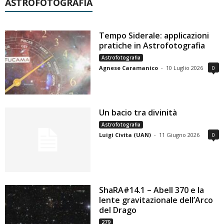
ASTROFOTOGRAFIA
Tempo Siderale: applicazioni
pratiche in Astrofotografia
Astrofotografia
Agnese Caramanico
-
10 Luglio 2026
0
Un bacio tra divinità
Astrofotografia
Luigi Civita (UAN)
-
11 Giugno 2026
0
ShaRA#14.1 – Abell 370 e la
lente gravitazionale dell’Arco
del Drago
279