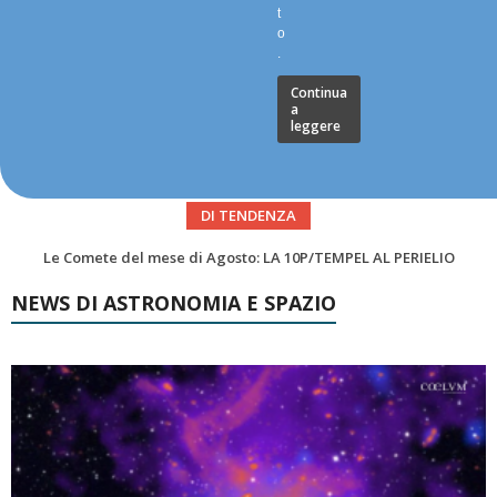
t
o
.
Continua
a
leggere
DI TENDENZA
Asteroidi del mese Agosto 2026
NEWS DI ASTRONOMIA E SPAZIO