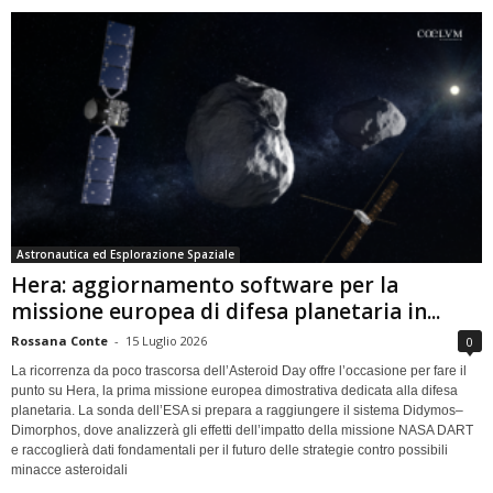
Astronautica ed Esplorazione Spaziale
Hera: aggiornamento software per la
missione europea di difesa planetaria in...
Rossana Conte
-
15 Luglio 2026
0
La ricorrenza da poco trascorsa dell’Asteroid Day offre l’occasione per fare il
punto su Hera, la prima missione europea dimostrativa dedicata alla difesa
planetaria. La sonda dell’ESA si prepara a raggiungere il sistema Didymos–
Dimorphos, dove analizzerà gli effetti dell’impatto della missione NASA DART
e raccoglierà dati fondamentali per il futuro delle strategie contro possibili
minacce asteroidali