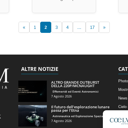
«
1
2
3
4
…
17
»
ALTRE NOTIZIE
CAT
Photo
ALTRO GRANDE OUTBURST
DELLA 220P/MCNAUGHT
Mostr
Effemeridi ed Eventi Astronomici
7 Agosto 2026
News 
Il futuro dell’esplorazione lunare
Cielo
passa per l’Etna
Astro
Astronautica ed Esplorazione Spaziale
7 Agosto 2026
Artico