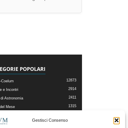
EGORIE POPOLARI
12873
-Coelum
2914
e e Incontri
2411
di Astronomia
1315
 del Mese
365
nomia, Astrofisica e Cosmologia
Gestisci Consenso
268
li e Risorse On-Line