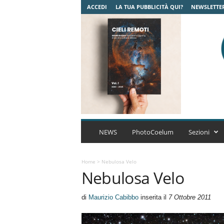
ACCEDI
LA TUA PUBBLICITÀ QUI?
NEWSLETTE
C
o
NEWS
PhotoCoelum
Sezioni
e
l
u
Home
>
Nebulosa Velo
Nebulosa Velo
m
A
s
di
Maurizio Cabibbo
inserita il
7 Ottobre 2011
t
r
o