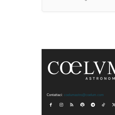
Contattaci:
coelumastro@coelum.com