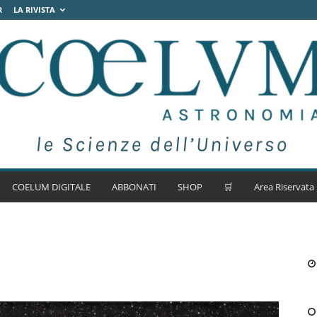
R
LA RIVISTA
COELUM DIGITALE
ABBONATI
SHOP
🛒
Area Riservata