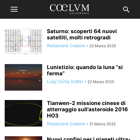
Saturno: scoperti 64 nuovi
satelliti, molti retrogradi
Redazione Coelum
-
22 Marzo 2025
Lunistizio: quando la luna “si
ferma”
Luigi Civita (UAN)
-
22 Marzo 2025
Tianwen-2 missione cinese di
atterraggio sull’asteroide 2016
HO3
Redazione Coelum
-
21 Marzo 2025
Nuovi confini per i pianeti ultra-