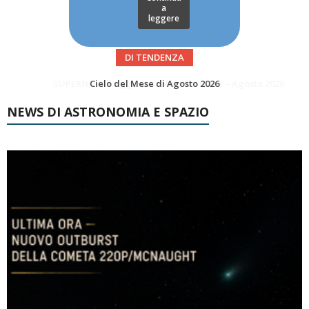
a
leggere
DI TENDENZA
SUPERNOVAE aggiornamenti del mese – Agosto 2026
Le Comete del mese di Agosto: LA 10P/TEMPEL AL PERIELIO
NEWS DI ASTRONOMIA E SPAZIO