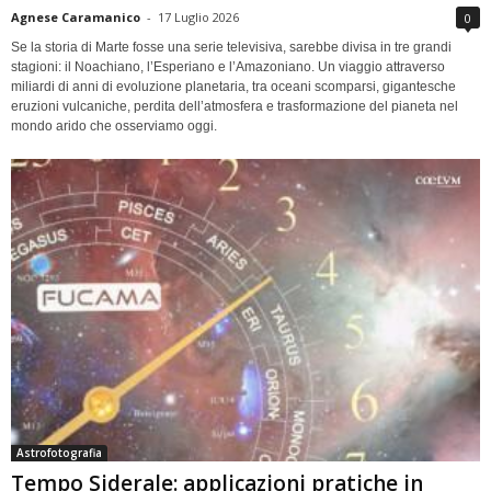
Agnese Caramanico
-
17 Luglio 2026
0
Se la storia di Marte fosse una serie televisiva, sarebbe divisa in tre grandi
stagioni: il Noachiano, l’Esperiano e l’Amazoniano. Un viaggio attraverso
miliardi di anni di evoluzione planetaria, tra oceani scomparsi, gigantesche
eruzioni vulcaniche, perdita dell’atmosfera e trasformazione del pianeta nel
mondo arido che osserviamo oggi.
Astrofotografia
Tempo Siderale: applicazioni pratiche in