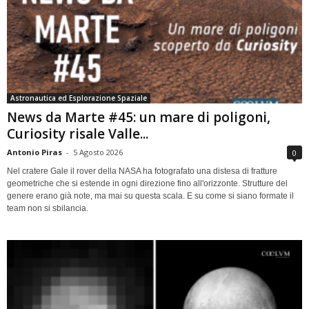
Astronautica ed Esplorazione Spaziale
News da Marte #45: un mare di poligoni,
Curiosity risale Valle...
Antonio Piras
-
5 Agosto 2026
0
Nel cratere Gale il rover della NASA ha fotografato una distesa di fratture
geometriche che si estende in ogni direzione fino all'orizzonte. Strutture del
genere erano già note, ma mai su questa scala. E su come si siano formate il
team non si sbilancia.