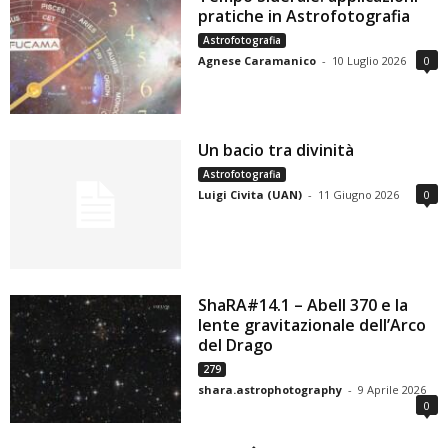
pratiche in Astrofotografia
Astrofotografia
Agnese Caramanico
-
10 Luglio 2026
0
Un bacio tra divinità
Astrofotografia
Luigi Civita (UAN)
-
11 Giugno 2026
0
ShaRA#14.1 – Abell 370 e la
lente gravitazionale dell’Arco
del Drago
279
shara.astrophotography
-
9 Aprile 2026
0