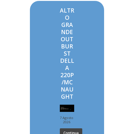
ALTR
O
GRA
NDE
OUT
BUR
ST
DELL
A
220P
/MC
NAU
GHT
7 Agosto
2026
Continua