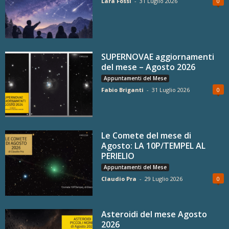
Lara Fossi
-
31 Luglio 2026
0
SUPERNOVAE aggiornamenti
del mese – Agosto 2026
Appuntamenti del Mese
Fabio Briganti
-
31 Luglio 2026
0
Le Comete del mese di
Agosto: LA 10P/TEMPEL AL
PERIELIO
Appuntamenti del Mese
Claudio Pra
-
29 Luglio 2026
0
Asteroidi del mese Agosto
2026