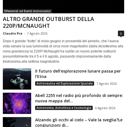
Effemeridi ed Eventi Astronomici
ALTRO GRANDE OUTBURST DELLA
220P/MCNAUGHT
Claudio Pra
-
7 Agosto 2026
0
Dopo il grande “botto” di inizio giugno in prossimità del perielio, che l’aveva
vista variare la sua luminosità di circa nove magnitudini (dalla diciottesima alla
nona grandezza) la 220P/ McNaught ha subìto un nuovo potente outburst
presumibilmente tra il 5 e il 6 agosto, passando improvvisamente dalla
tredicesima alla settima magnitudine.
Il futuro dell’esplorazione lunare passa per
l’Etna
Astronautica ed Esplorazione Spaziale
7 Agosto 2026
Abell 2255 nel radio più profondo di sempre:
nuova mappa del...
Astronomia, Astrofisica e Cosmologia
6 Agosto 2026
Alzando gli occhi al cielo – Vale la sveglia?Le
congiunzioni di...