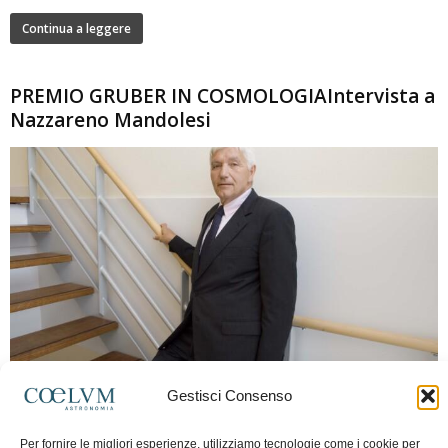
Continua a leggere
PREMIO GRUBER IN COSMOLOGIAIntervista a
Nazzareno Mandolesi
280
Gestisci Consenso
Frida Paolella
-
16 Giugno 2026
0
Intervista al professor Nazzareno Mandolesi, tra i protagonisti della cosmologia
Per fornire le migliori esperienze, utilizziamo tecnologie come i cookie per
spaziale europea e della missione Planck. Il dialogo ripercorre i principali