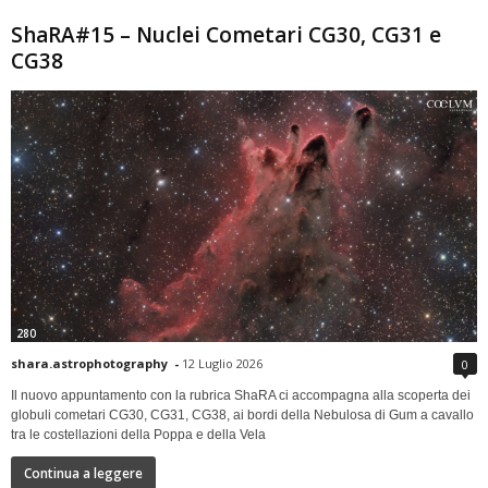
ShaRA#15 – Nuclei Cometari CG30, CG31 e
CG38
280
shara.astrophotography
-
12 Luglio 2026
0
Il nuovo appuntamento con la rubrica ShaRA ci accompagna alla scoperta dei
globuli cometari CG30, CG31, CG38, ai bordi della Nebulosa di Gum a cavallo
tra le costellazioni della Poppa e della Vela
Continua a leggere