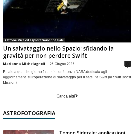
Astronautica ed Esplorazione Spaziale
Un salvataggio nello Spazio: sfidando la
gravità per non perdere Swift
Marianna Michelagnoli
-
23 Giugno 2026
0
Risale a qualche giorno fa la teleconferenza NASA dedicata agli
aggiornamenti sull'operazione di salvataggio per il satellite Swift (la Swift Boost
Mission)
Carica altri
ASTROFOTOGRAFIA
Tempo Siderale: applicazioni