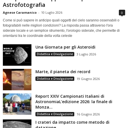
Astrofotografia
Agnese Caramanico
-
10 Luglio 2026
0
Come si può sapere in anticipo quali oggetti del cielo saranno osservabili o
fotografabili nelle migliori condizioni? La risposta passa attraverso l'ora
siderale locale e un semplice strumento, l'orologio siderale, che permette di
orientarsi tra le coordinate della volta celeste
Una Giornata per gli Asteroidi
Didattica e Divulgazione
3 Luglio 2026
Marte, il pianeta dei record
Didattica e Divulgazione
19 Giugno 2026
Report XXIV Campionati Italiani di
AstronomiaL'edizione 2026: la finale di
Monza...
Didattica e Divulgazione
16 Giugno 2026
I crateri da impatto come metodo di
datazione