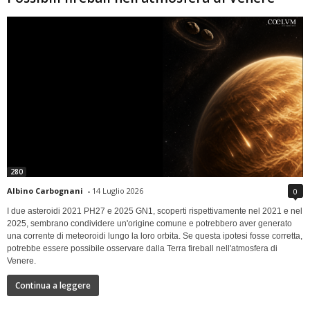
280
Albino Carbognani
-
14 Luglio 2026
0
I due asteroidi 2021 PH27 e 2025 GN1, scoperti rispettivamente nel 2021 e nel
2025, sembrano condividere un'origine comune e potrebbero aver generato
una corrente di meteoroidi lungo la loro orbita. Se questa ipotesi fosse corretta,
potrebbe essere possibile osservare dalla Terra fireball nell'atmosfera di
Venere.
Continua a leggere