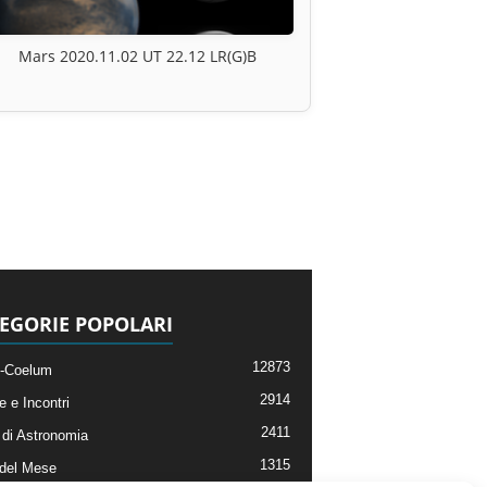
Mars 2020.11.02 UT 22.12 LR(G)B
EGORIE POPOLARI
12873
-Coelum
2914
e e Incontri
2411
di Astronomia
1315
 del Mese