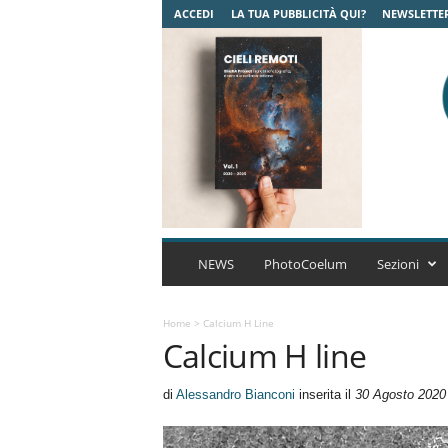
ACCEDI
LA TUA PUBBLICITÀ QUI?
NEWSLETTE
C
o
NEWS
PhotoCoelum
Sezioni
e
l
u
Home
>
Calcium H Line
Calcium H line
m
A
s
di
Alessandro Bianconi
inserita il
30 Agosto 2020
t
r
o