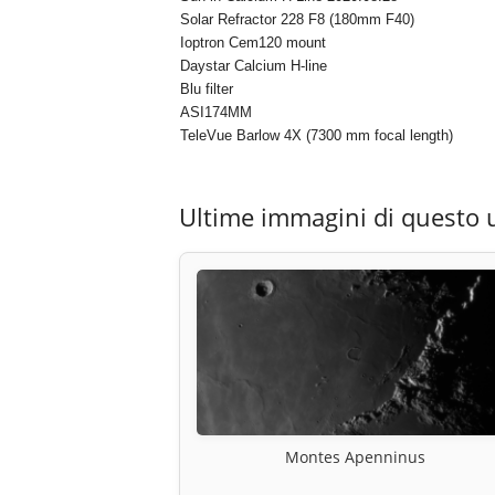
Solar Refractor 228 F8 (180mm F40)
Ioptron Cem120 mount
Daystar Calcium H-line
Blu filter
ASI174MM
TeleVue Barlow 4X (7300 mm focal length)
Ultime immagini di questo 
Montes Apenninus