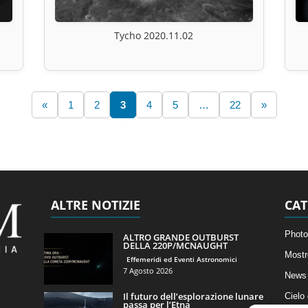
Tycho 2020.11.02
«
1
2
3
4
5
…
22
»
ALTRE NOTIZIE
CAT
Photo
ALTRO GRANDE OUTBURST
DELLA 220P/MCNAUGHT
Mostr
Effemeridi ed Eventi Astronomici
7 Agosto 2026
News 
Il futuro dell’esplorazione lunare
Cielo
passa per l’Etna