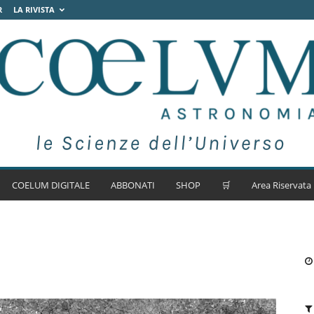
R
LA RIVISTA
COELUM DIGITALE
ABBONATI
SHOP
🛒
Area Riservata