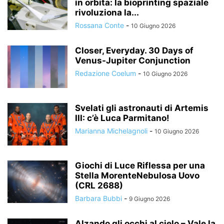
in orbita: la bioprinting spaziale
rivoluziona la...
Rossana Conte
-
10 Giugno 2026
Closer, Everyday. 30 Days of
Venus-Jupiter Conjunction
Redazione Coelum
-
10 Giugno 2026
Svelati gli astronauti di Artemis
III: c’è Luca Parmitano!
Marianna Michelagnoli
-
10 Giugno 2026
Giochi di Luce Riflessa per una
Stella MorenteNebulosa Uovo
(CRL 2688)
Barbara Bubbi
-
9 Giugno 2026
Alzando gli occhi al cielo – Vale la