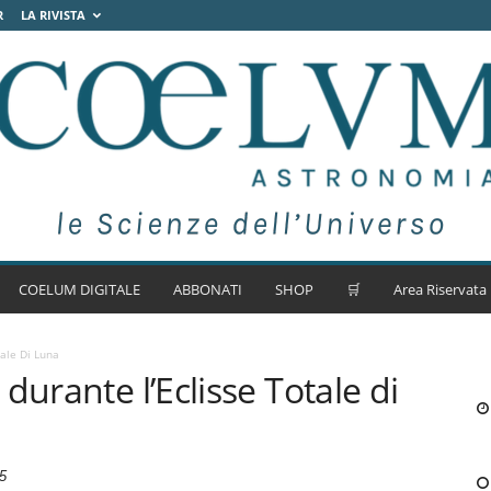
R
LA RIVISTA
COELUM DIGITALE
ABBONATI
SHOP
🛒
Area Riservata
ale Di Luna
durante l’Eclisse Totale di
5