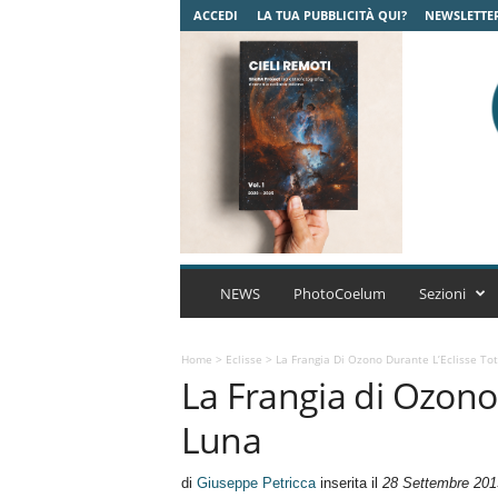
ACCEDI
LA TUA PUBBLICITÀ QUI?
NEWSLETTE
C
o
NEWS
PhotoCoelum
Sezioni
e
l
u
Home
>
Eclisse
>
La Frangia Di Ozono Durante L’Eclisse Tot
La Frangia di Ozono 
m
A
Luna
s
t
r
di
Giuseppe Petricca
inserita il
28 Settembre 201
o