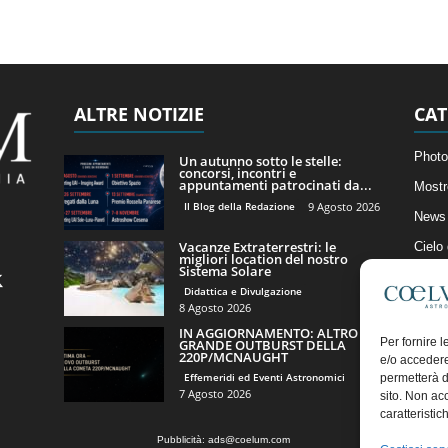
ALTRE NOTIZIE
CAT
Photo
Un autunno sotto le stelle:
concorsi, incontri e
appuntamenti patrocinati da...
Mostr
Il Blog della Redazione
9 Agosto 2026
News 
Vacanze Extraterrestri: le
Cielo
migliori location del nostro
Sistema Solare
Astro
Didattica e Divulgazione
Artico
8 Agosto 2026
IN AGGIORNAMENTO: ALTRO
Il Bl
Per fornire 
GRANDE OUTBURST DELLA
220P/MCNAUGHT
e/o accedere
Effemeridi ed Eventi Astronomici
permetterà d
7 Agosto 2026
sito. Non ac
caratteristic
Pubblicità:
ads@coelum.com