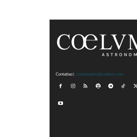
Contattaci:
coelumastro@coelum.com