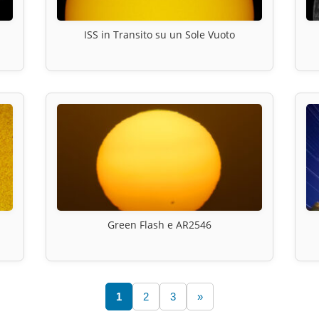
ISS in Transito su un Sole Vuoto
Green Flash e AR2546
1
2
3
»