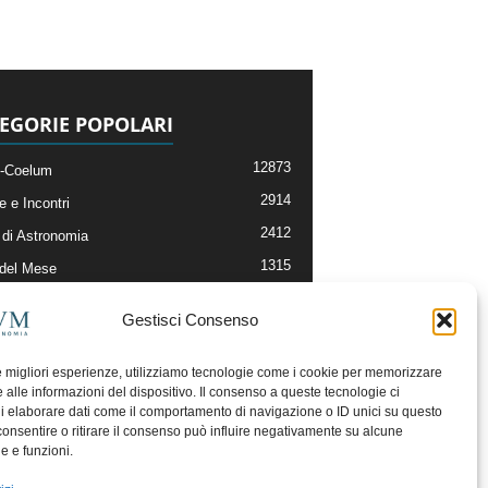
EGORIE POPOLARI
12873
-Coelum
2914
e e Incontri
2412
di Astronomia
1315
 del Mese
365
nomia, Astrofisica e Cosmologia
Gestisci Consenso
268
li e Risorse On-Line
193
og della Redazione
le migliori esperienze, utilizziamo tecnologie come i cookie per memorizzare
 alle informazioni del dispositivo. Il consenso a queste tecnologie ci
i elaborare dati come il comportamento di navigazione o ID unici su questo
consentire o ritirare il consenso può influire negativamente su alcune
he e funzioni.