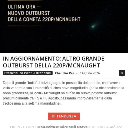
IN AGGIORNAMENTO: ALTRO GRANDE
OUTBURST DELLA 220P/MCNAUGHT
Claudio Pra
-
7 Agosto 2026
0
Effemeridi ed Eventi Astronomici
Dopo il grande “botto” di inizio giugno in prossimità del perielio, che l’aveva
vista variare la sua luminosità di circa nove magnitudini (dalla diciottesima alla
nona grandezza) la 220P/ McNaught ha subìto un nuovo potente outburst
presumibilmente tra il 5 e il 6 agosto, passando improvvisamente dalla
tredicesima alla settima magnitudine.
DI TENDENZA
Cielo del Mese di Agosto 2026
FIRENZE CAPITALE MONDIALE DELLO SPAZIO: AL VIA LA 46ª ASSEMBLEA SCIENTIFICA DEL COSPAR