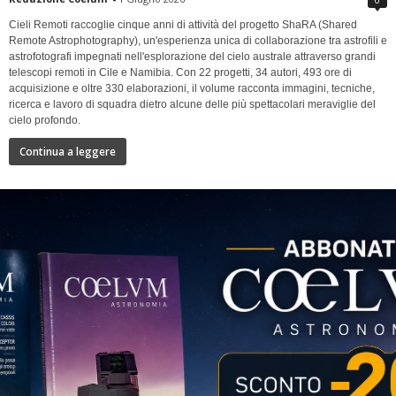
Cieli Remoti raccoglie cinque anni di attività del progetto ShaRA (Shared
Remote Astrophotography), un'esperienza unica di collaborazione tra astrofili e
astrofotografi impegnati nell'esplorazione del cielo australe attraverso grandi
telescopi remoti in Cile e Namibia. Con 22 progetti, 34 autori, 493 ore di
acquisizione e oltre 330 elaborazioni, il volume racconta immagini, tecniche,
ricerca e lavoro di squadra dietro alcune delle più spettacolari meraviglie del
cielo profondo.
Continua a leggere