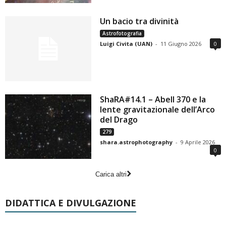
Un bacio tra divinità
Astrofotografia
Luigi Civita (UAN)
-
11 Giugno 2026
0
ShaRA#14.1 – Abell 370 e la
lente gravitazionale dell’Arco
del Drago
279
shara.astrophotography
-
9 Aprile 2026
0
Carica altri
DIDATTICA E DIVULGAZIONE