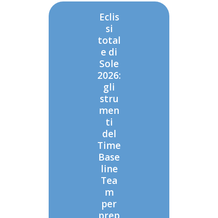
Eclis
si
total
e di
Sole
2026:
gli
stru
men
ti
del
Time
Base
line
Tea
m
per
prep