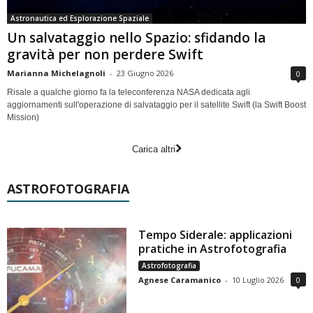
Astronautica ed Esplorazione Spaziale
Un salvataggio nello Spazio: sfidando la
gravità per non perdere Swift
Marianna Michelagnoli
-
23 Giugno 2026
0
Risale a qualche giorno fa la teleconferenza NASA dedicata agli
aggiornamenti sull'operazione di salvataggio per il satellite Swift (la Swift Boost
Mission)
Carica altri
ASTROFOTOGRAFIA
Tempo Siderale: applicazioni
pratiche in Astrofotografia
Astrofotografia
Agnese Caramanico
-
10 Luglio 2026
0