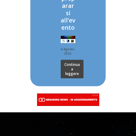
arar
si
all’ev
ento
6 Agosto
2026
Continua
a
leggere