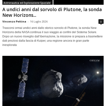
Astronautica ed Esplorazione Spaziale
A undici anni dal sorvolo di Plutone, la sonda
New Horizons...
Vincenzo Pettina
-
16 Luglio 2026
0
Trascorsi ormai undici anni dallo storico sorvolo di Plutone, la sonda New
Horizons della NASA continua il suo viaggio ai confini del Sistema Solare.
Dopo un nuovo risveglio dall’ibernazione, la missione si prepara a trasmettere
dati preziosi dalla fascia di Kuiper, una regione ancora in gran parte
inesplorata