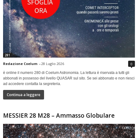
281
Redazione Coelum
-
28 Luglio 2026
0
è online il numero 280 di Coelum Astronomia. La lettura è riservata a tutti gli
abbonati in possesso del livello QUASAR sul sito. Se sei abbonato e non riesci
ad accedere contatta la segreteria.
Continua a leggere
MESSIER 28 M28 – Ammasso Globulare