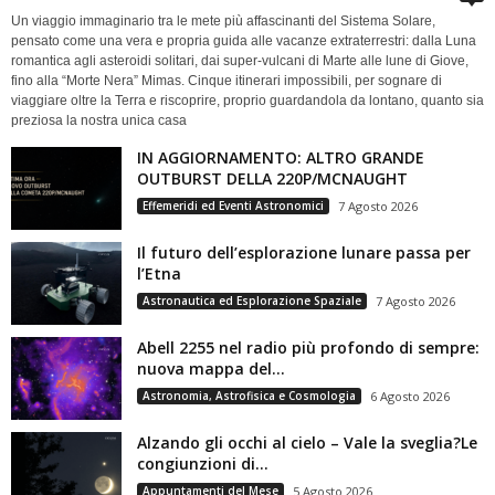
Un viaggio immaginario tra le mete più affascinanti del Sistema Solare,
pensato come una vera e propria guida alle vacanze extraterrestri: dalla Luna
romantica agli asteroidi solitari, dai super-vulcani di Marte alle lune di Giove,
fino alla “Morte Nera” Mimas. Cinque itinerari impossibili, per sognare di
viaggiare oltre la Terra e riscoprire, proprio guardandola da lontano, quanto sia
preziosa la nostra unica casa
IN AGGIORNAMENTO: ALTRO GRANDE
OUTBURST DELLA 220P/MCNAUGHT
Effemeridi ed Eventi Astronomici
7 Agosto 2026
Il futuro dell’esplorazione lunare passa per
l’Etna
Astronautica ed Esplorazione Spaziale
7 Agosto 2026
Abell 2255 nel radio più profondo di sempre:
nuova mappa del...
Astronomia, Astrofisica e Cosmologia
6 Agosto 2026
Alzando gli occhi al cielo – Vale la sveglia?Le
congiunzioni di...
Appuntamenti del Mese
5 Agosto 2026