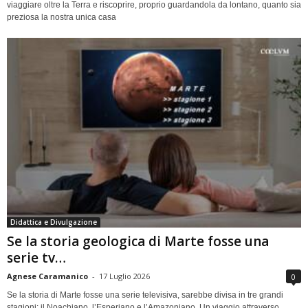
viaggiare oltre la Terra e riscoprire, proprio guardandola da lontano, quanto sia
preziosa la nostra unica casa
Didattica e Divulgazione
Se la storia geologica di Marte fosse una
serie tv…
Agnese Caramanico
-
17 Luglio 2026
0
Se la storia di Marte fosse una serie televisiva, sarebbe divisa in tre grandi
stagioni: il Noachiano, l’Esperiano e l’Amazoniano. Un viaggio attraverso