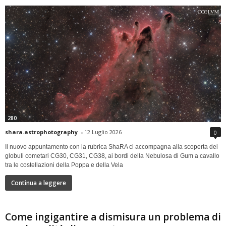
280
shara.astrophotography
-
12 Luglio 2026
0
Il nuovo appuntamento con la rubrica ShaRA ci accompagna alla scoperta dei
globuli cometari CG30, CG31, CG38, ai bordi della Nebulosa di Gum a cavallo
tra le costellazioni della Poppa e della Vela
Continua a leggere
Come ingigantire a dismisura un problema di