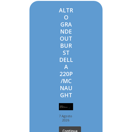
ALTR
O
GRA
NDE
OUT
BUR
ST
DELL
A
220P
/MC
NAU
GHT
7 Agosto
2026
Continua