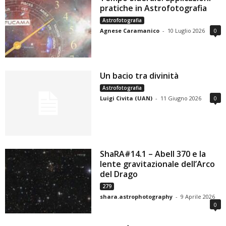
pratiche in Astrofotografia
Astrofotografia
Agnese Caramanico
-
10 Luglio 2026
0
Un bacio tra divinità
Astrofotografia
Luigi Civita (UAN)
-
11 Giugno 2026
0
ShaRA#14.1 – Abell 370 e la
lente gravitazionale dell’Arco
del Drago
279
shara.astrophotography
-
9 Aprile 2026
0