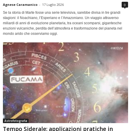
Agnese Caramanico
-
17 Luglio 2026
0
Se la storia di Marte fosse una serie televisiva, sarebbe divisa in tre grandi
stagioni: il Noachiano, l’Esperiano e l’Amazoniano. Un viaggio attraverso
miliardi di anni di evoluzione planetaria, tra oceani scomparsi, gigantesche
eruzioni vulcaniche, perdita dell’atmosfera e trasformazione del pianeta nel
mondo arido che osserviamo oggi.
Astrofotografia
Tempo Siderale: applicazioni pratiche in