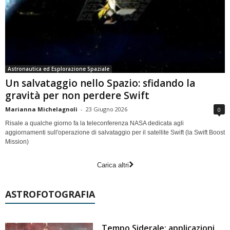
Astronautica ed Esplorazione Spaziale
Un salvataggio nello Spazio: sfidando la
gravità per non perdere Swift
Marianna Michelagnoli
-
23 Giugno 2026
0
Risale a qualche giorno fa la teleconferenza NASA dedicata agli
aggiornamenti sull'operazione di salvataggio per il satellite Swift (la Swift Boost
Mission)
Carica altri
ASTROFOTOGRAFIA
Tempo Siderale: applicazioni