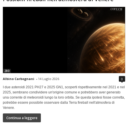
280
Albino Carbognani
-
14 Luglio 2026
0
I due asteroidi 2021 PH27 e 2025 GN1, scoperti rispettivamente nel 2021 e nel
2025, sembrano condividere un'origine comune e potrebbero aver generato
una corrente di meteoroidi lungo la loro orbita. Se questa ipotesi fosse corretta,
potrebbe essere possibile osservare dalla Terra fireball nell'atmosfera di
Venere.
Continua a leggere