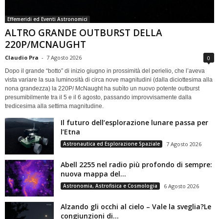
Effemeridi ed Eventi Astronomici
ALTRO GRANDE OUTBURST DELLA
220P/MCNAUGHT
Claudio Pra
-
7 Agosto 2026
0
Dopo il grande “botto” di inizio giugno in prossimità del perielio, che l’aveva
vista variare la sua luminosità di circa nove magnitudini (dalla diciottesima alla
nona grandezza) la 220P/ McNaught ha subìto un nuovo potente outburst
presumibilmente tra il 5 e il 6 agosto, passando improvvisamente dalla
tredicesima alla settima magnitudine.
Il futuro dell’esplorazione lunare passa per
l’Etna
Astronautica ed Esplorazione Spaziale
7 Agosto 2026
Abell 2255 nel radio più profondo di sempre:
nuova mappa del...
Astronomia, Astrofisica e Cosmologia
6 Agosto 2026
Alzando gli occhi al cielo – Vale la sveglia?Le
congiunzioni di...