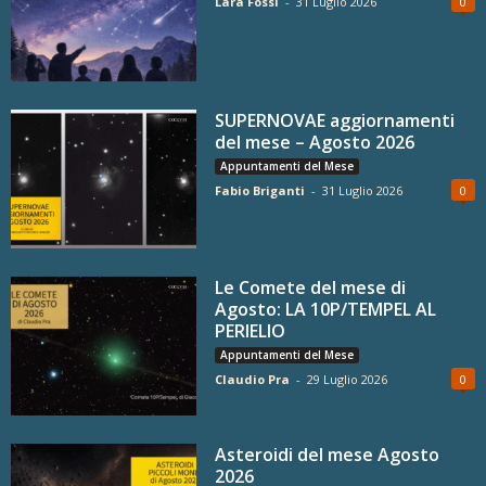
Lara Fossi
-
31 Luglio 2026
0
SUPERNOVAE aggiornamenti
del mese – Agosto 2026
Appuntamenti del Mese
Fabio Briganti
-
31 Luglio 2026
0
Le Comete del mese di
Agosto: LA 10P/TEMPEL AL
PERIELIO
Appuntamenti del Mese
Claudio Pra
-
29 Luglio 2026
0
Asteroidi del mese Agosto
2026