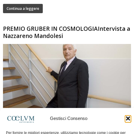
Continua a leggere
PREMIO GRUBER IN COSMOLOGIAIntervista a
Nazzareno Mandolesi
280
Gestisci Consenso
Frida Paolella
-
16 Giugno 2026
0
Intervista al professor Nazzareno Mandolesi, tra i protagonisti della cosmologia
Per fornire le migliori esperienze, utilizziamo tecnologie come i cookie per
spaziale europea e della missione Planck. Il dialogo ripercorre i principali