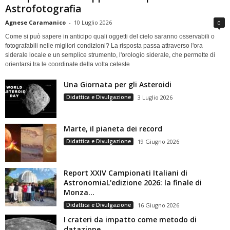
Astrofotografia
Agnese Caramanico
-
10 Luglio 2026
0
Come si può sapere in anticipo quali oggetti del cielo saranno osservabili o
fotografabili nelle migliori condizioni? La risposta passa attraverso l'ora
siderale locale e un semplice strumento, l'orologio siderale, che permette di
orientarsi tra le coordinate della volta celeste
Una Giornata per gli Asteroidi
Didattica e Divulgazione
3 Luglio 2026
Marte, il pianeta dei record
Didattica e Divulgazione
19 Giugno 2026
Report XXIV Campionati Italiani di
AstronomiaL'edizione 2026: la finale di
Monza...
Didattica e Divulgazione
16 Giugno 2026
I crateri da impatto come metodo di
datazione