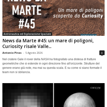
Astronautica ed Esplorazione Spaziale
News da Marte #45: un mare di poligoni,
Curiosity risale Valle...
Antonio Piras
-
5 Agosto 2026
0
Nel cratere Gale il rover della NASA ha fotografato una distesa di fratture
geometriche che si estende in ogni direzione fino all'orizzonte. Strutture del
genere erano già note, ma mai su questa scala. E su come si siano formate il
team non si sbilancia.