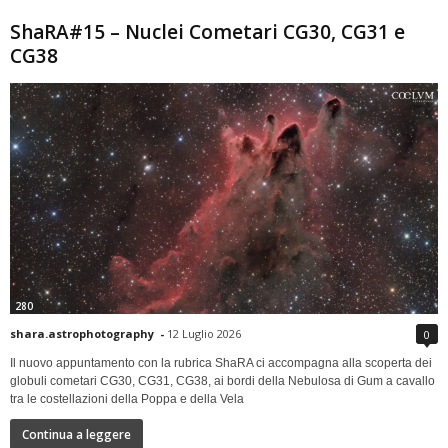
ShaRA#15 – Nuclei Cometari CG30, CG31 e
CG38
280
shara.astrophotography
-
12 Luglio 2026
0
Il nuovo appuntamento con la rubrica ShaRA ci accompagna alla scoperta dei
globuli cometari CG30, CG31, CG38, ai bordi della Nebulosa di Gum a cavallo
tra le costellazioni della Poppa e della Vela
Continua a leggere