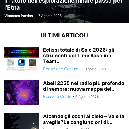
Il futuro dell’esplorazione lunare passa per
l’Etna
Vincenzo Pettina
-
7 Agosto 2026
ULTIMI ARTICOLI
Eclissi totale di Sole 2026: gli
strumenti del Time Baseline
Team...
Redazione Coelum
-
6 Agosto 2026
Abell 2255 nel radio più profondo
di sempre: nuova mappa del...
Rossana Conte
-
6 Agosto 2026
Alzando gli occhi al cielo – Vale la
sveglia?Le congiunzioni di...