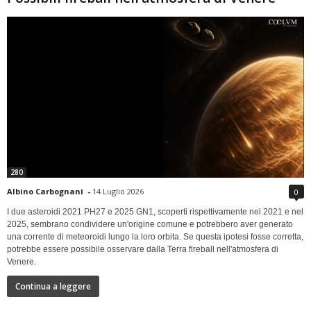
280
Albino Carbognani
-
14 Luglio 2026
0
I due asteroidi 2021 PH27 e 2025 GN1, scoperti rispettivamente nel 2021 e nel
2025, sembrano condividere un'origine comune e potrebbero aver generato
una corrente di meteoroidi lungo la loro orbita. Se questa ipotesi fosse corretta,
potrebbe essere possibile osservare dalla Terra fireball nell'atmosfera di
Venere.
Continua a leggere