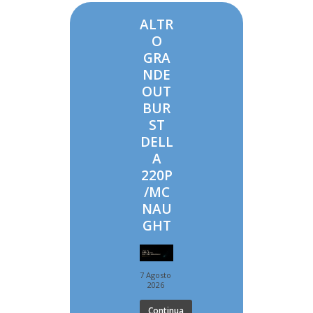
ALTR
O
GRA
NDE
OUT
BUR
ST
DELL
A
220P
/MC
NAU
GHT
7 Agosto
2026
Continua