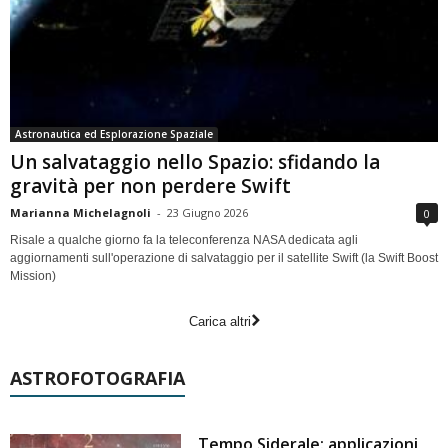
Astronautica ed Esplorazione Spaziale
Un salvataggio nello Spazio: sfidando la
gravità per non perdere Swift
Marianna Michelagnoli
-
23 Giugno 2026
0
Risale a qualche giorno fa la teleconferenza NASA dedicata agli
aggiornamenti sull'operazione di salvataggio per il satellite Swift (la Swift Boost
Mission)
Carica altri
ASTROFOTOGRAFIA
Tempo Siderale: applicazioni