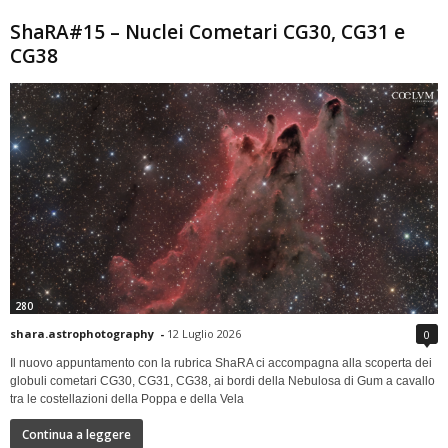
ShaRA#15 – Nuclei Cometari CG30, CG31 e
CG38
280
shara.astrophotography
-
12 Luglio 2026
0
Il nuovo appuntamento con la rubrica ShaRA ci accompagna alla scoperta dei
globuli cometari CG30, CG31, CG38, ai bordi della Nebulosa di Gum a cavallo
tra le costellazioni della Poppa e della Vela
Continua a leggere