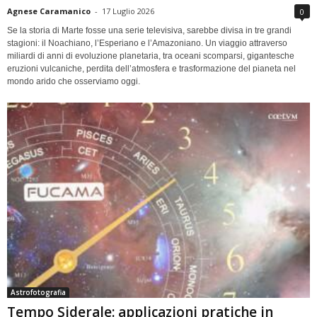
Agnese Caramanico
-
17 Luglio 2026
0
Se la storia di Marte fosse una serie televisiva, sarebbe divisa in tre grandi
stagioni: il Noachiano, l’Esperiano e l’Amazoniano. Un viaggio attraverso
miliardi di anni di evoluzione planetaria, tra oceani scomparsi, gigantesche
eruzioni vulcaniche, perdita dell’atmosfera e trasformazione del pianeta nel
mondo arido che osserviamo oggi.
Astrofotografia
Tempo Siderale: applicazioni pratiche in