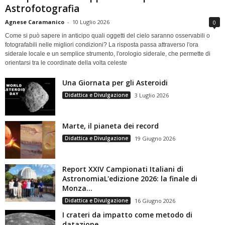
Astrofotografia
Agnese Caramanico
-
10 Luglio 2026
0
Come si può sapere in anticipo quali oggetti del cielo saranno osservabili o
fotografabili nelle migliori condizioni? La risposta passa attraverso l'ora
siderale locale e un semplice strumento, l'orologio siderale, che permette di
orientarsi tra le coordinate della volta celeste
Una Giornata per gli Asteroidi
Didattica e Divulgazione
3 Luglio 2026
Marte, il pianeta dei record
Didattica e Divulgazione
19 Giugno 2026
Report XXIV Campionati Italiani di
AstronomiaL'edizione 2026: la finale di
Monza...
Didattica e Divulgazione
16 Giugno 2026
I crateri da impatto come metodo di
datazione