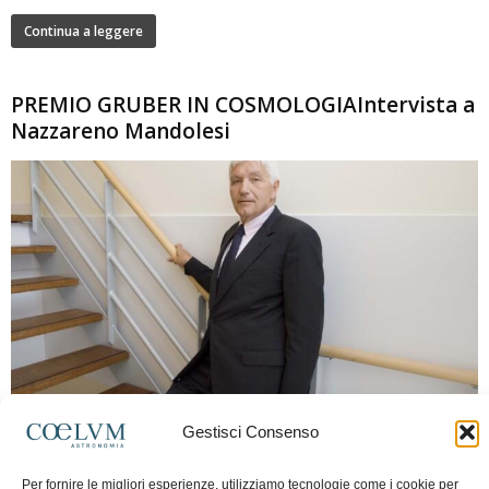
Continua a leggere
PREMIO GRUBER IN COSMOLOGIAIntervista a
Nazzareno Mandolesi
280
Gestisci Consenso
Frida Paolella
-
16 Giugno 2026
0
Intervista al professor Nazzareno Mandolesi, tra i protagonisti della cosmologia
Per fornire le migliori esperienze, utilizziamo tecnologie come i cookie per
spaziale europea e della missione Planck. Il dialogo ripercorre i principali