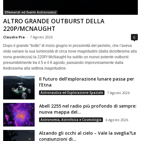
Effemeridi ed Eventi Astronomici
ALTRO GRANDE OUTBURST DELLA
220P/MCNAUGHT
Claudio Pra
-
7 Agosto 2026
0
Dopo il grande “botto” di inizio giugno in prossimità del perielio, che l’aveva
vista variare la sua luminosità di circa nove magnitudini (dalla diciottesima alla
nona grandezza) la 220P/ McNaught ha subìto un nuovo potente outburst
presumibilmente tra il 5 e il 6 agosto, passando improvvisamente dalla
tredicesima alla settima magnitudine.
Il futuro dell’esplorazione lunare passa per
l’Etna
Astronautica ed Esplorazione Spaziale
7 Agosto 2026
Abell 2255 nel radio più profondo di sempre:
nuova mappa del...
Astronomia, Astrofisica e Cosmologia
6 Agosto 2026
Alzando gli occhi al cielo – Vale la sveglia?Le
congiunzioni di...