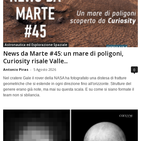
Astronautica ed Esplorazione Spaziale
News da Marte #45: un mare di poligoni,
Curiosity risale Valle...
Antonio Piras
-
5 Agosto 2026
0
Nel cratere Gale il rover della NASA ha fotografato una distesa di fratture
geometriche che si estende in ogni direzione fino all'orizzonte. Strutture del
genere erano già note, ma mai su questa scala. E su come si siano formate il
team non si sbilancia.