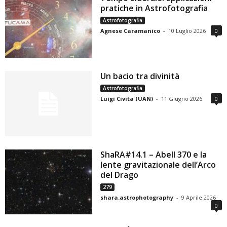
pratiche in Astrofotografia
Astrofotografia
Agnese Caramanico
-
10 Luglio 2026
0
Un bacio tra divinità
Astrofotografia
Luigi Civita (UAN)
-
11 Giugno 2026
0
ShaRA#14.1 – Abell 370 e la
lente gravitazionale dell’Arco
del Drago
279
shara.astrophotography
-
9 Aprile 2026
0