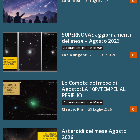
Lara Fossi
-
31 Luglio 2026
0
SUPERNOVAE aggiornamenti
del mese – Agosto 2026
Appuntamenti del Mese
Fabio Briganti
-
31 Luglio 2026
0
Le Comete del mese di
Agosto: LA 10P/TEMPEL AL
PERIELIO
Appuntamenti del Mese
Claudio Pra
-
29 Luglio 2026
0
Asteroidi del mese Agosto
2026